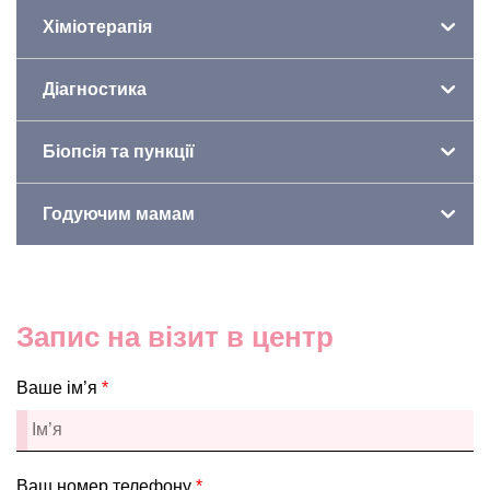
Хіміотерапія
Діагностика
Біопсія та пункції
Годуючим мамам
Запис на візит в центр
Ваше ім’я
*
Ваш номер телефону
*