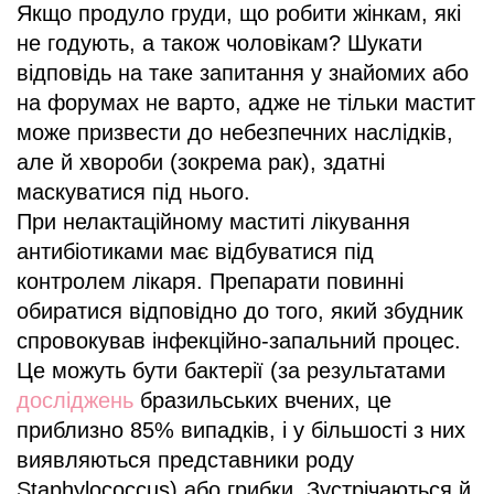
Якщо продуло груди, що робити жінкам, які
не годують, а також чоловікам? Шукати
відповідь на таке запитання у знайомих або
на форумах не варто, адже не тільки мастит
може призвести до небезпечних наслідків,
але й хвороби (зокрема рак), здатні
маскуватися під нього.
При нелактаційному маститі лікування
антибіотиками має відбуватися під
контролем лікаря. Препарати повинні
обиратися відповідно до того, який збудник
спровокував інфекційно-запальний процес.
Це можуть бути бактерії (за результатами
досліджень
бразильських вчених, це
приблизно 85% випадків, і у більшості з них
виявляються представники роду
Staphylococcus) або грибки. Зустрічаються й