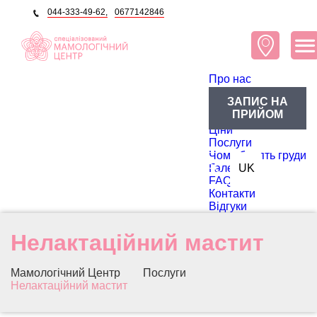
044-333-49-62,
0677142846
Про нас
Про центр
ЗАПИС НА
Блог
ПРИЙОМ
Лікарі
Ціни
Послуги
Чому болять груди
RU
Галерея
UK
FAQ
Контакти
Відгуки
Нелактаційний мастит
Мамологічний Центр
Послуги
Нелактаційний мастит