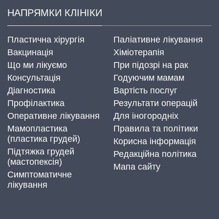
НАПРЯМКИ КЛІНІКИ
Пластична хірургія
Паліативне лікування
Вакцинація
Хіміотерапія
Що ми лікуємо
При підозрі на рак
Консультація
Годуючим мамам
Діагностика
Вартість послуг
Профілактика
Результати операцій
Оперативне лікування
Для іногородніх
Мамопластика
Правила та політики
(пластика грудей)
Корисна інформація
Підтяжка грудей
Редакційна політика
(мастопексія)
Мапа сайту
Симптоматичне
лікування