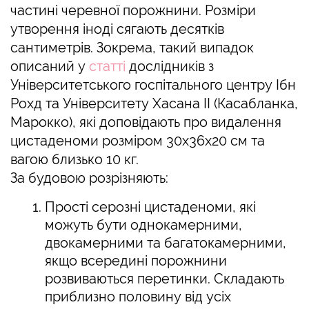
частині черевної порожнини. Розміри
утворення іноді сягають десятків
сантиметрів. Зокрема, такий випадок
описаний у
статті
дослідників з
Університетського госпітального центру Ібн
Рохд та Університету Хасана II (Касабланка,
Марокко), які доповідають про видалення
цистаденоми розміром 30х36х20 см та
вагою близько 10 кг.
За будовою розрізняють:
Прості серозні цистаденоми, які
можуть бути однокамерними,
двокамерними та багатокамерними,
якщо всередині порожнини
розвиваються перетинки. Складають
приблизно половину від усіх