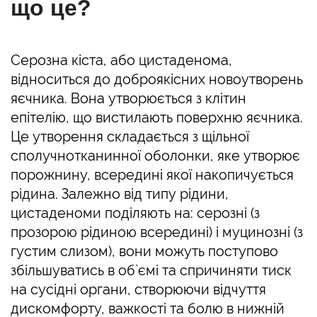
що це?
Серозна кіста, або цистаденома,
відноситься до доброякісних новоутворень
яєчника. Вона утворюється з клітин
епітелію, що вистилають поверхню яєчника.
Це утворення складається з щільної
сполучнотканинної оболонки, яке утворює
порожнину, всередині якої накопичується
рідина. Залежно від типу рідини,
цистаденоми поділяють на: серозні (з
прозорою рідиною всередині) і муцинозні (з
густим слизом), вони можуть поступово
збільшуватись в об`ємі та спричиняти тиск
на сусідні органи, створюючи відчуття
дискомфорту, важкості та болю в нижній