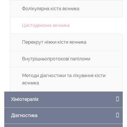
Фолікулярна кіста яєчника
Цистаденома яєчника
Перекрут ніжки кісти яєчника
Внутрішньопротокові папіломи
Методи діагностики та лікування кісти
яєчника
Хіміотерапія
Діагностика