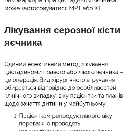
онкомаркери. При цистаденомі яєчника
може застосовуватися МРТ або КТ.
Лікування серозної кісти
яєчника
Єдиний ефективний метод лікування
цистаденоми правого або лівого яєчника –
це операція. Вид хірургічного втручання
обирається відповідно до особливостей
клінічного випадку, віку пацієнтки та планів
щодо зачаття дитини у майбутньому:
Пацієнткам репродуктивного віку
переважно проводять
органозберігаючу операцію (якщо