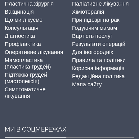
Пластична хірургія
Паліативне лікування
Вакцинація
Хіміотерапія
Що ми лікуємо
При підозрі на рак
Консультація
Годуючим мамам
Діагностика
Вартість послуг
Профілактика
Результати операцій
Оперативне лікування
Для іногородніх
Мамопластика
Правила та політики
(пластика грудей)
Корисна інформація
Підтяжка грудей
Редакційна політика
(мастопексія)
Мапа сайту
Симптоматичне
лікування
МИ В СОЦМЕРЕЖАХ