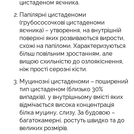
цистаденом яєчника.
Папілярні цистаденоми
(грубососочкові цистаденоми
яєчника) – утворення, на внутрішній
поверхні яких розвиваються вирости,
схожі на папіломи. Характеризуються
більш повільним зростанням, але
вищою схильністю до озлоякіснення,
ніж прості серозні кісти.
Муцинозні цистаденоми – поширений
тип цистаденом (близько 30%
випадків), у внутрішньому вмісті яких
відмічається висока концентрація
білка муцину, слизу. За будовою –
багатокамерні, ростуть швидко та до
великих розмірів.