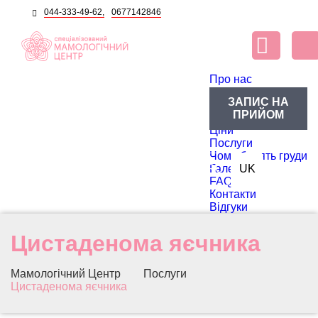
044-333-49-62,
0677142846
Про нас
Про центр
ЗАПИС НА
Блог
ПРИЙОМ
Лікарі
Ціни
Послуги
Чому болять груди
RU
Галерея
UK
FAQ
Контакти
Відгуки
Цистаденома яєчника
Мамологічний Центр
Послуги
Цистаденома яєчника