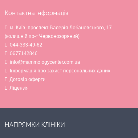
Контактна інформація
м. Київ, проспект Валерія Лобановського, 17
(колишній пр-т Червонозоряний)
044-333-49-62
0677142846
info@mammologycenter.com.ua
Інформація про захист персональних даних
Договір оферти
Ліцензія
НАПРЯМКИ КЛІНІКИ