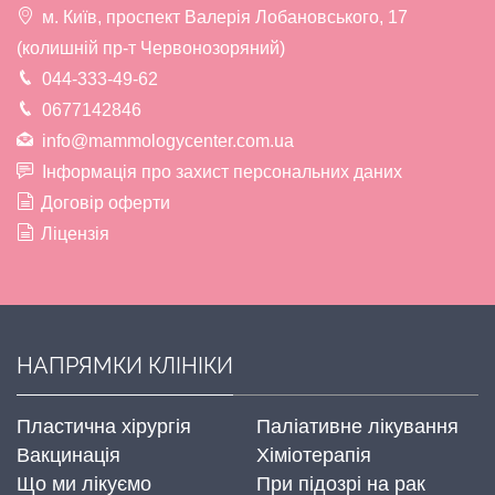
м. Київ, проспект Валерія Лобановського, 17
(колишній пр-т Червонозоряний)
044-333-49-62
0677142846
info@mammologycenter.com.ua
Інформація про захист персональних даних
Договір оферти
Ліцензія
НАПРЯМКИ КЛІНІКИ
Пластична хірургія
Паліативне лікування
Вакцинація
Хіміотерапія
Що ми лікуємо
При підозрі на рак