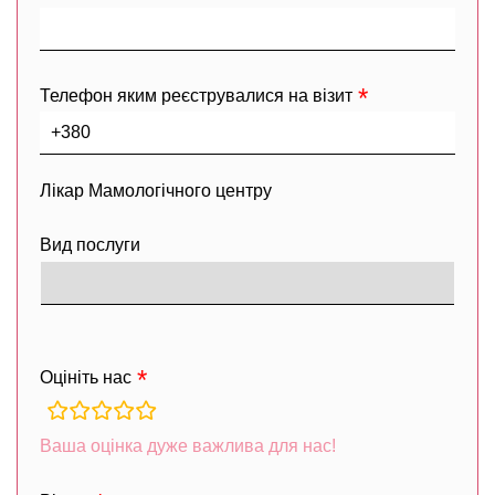
Телефон яким реєструвалися на візит
Лікар Мамологічного центру
Вид послуги
Оцініть нас
rating
fields
Ваша оцінка дуже важлива для нас!