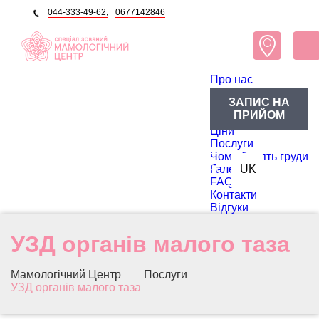
044-333-49-62,
0677142846
Про нас
Про центр
ЗАПИС НА
Блог
ПРИЙОМ
Лікарі
Ціни
Послуги
Чому болять груди
RU
Галерея
UK
FAQ
Контакти
Відгуки
УЗД органів малого таза
Мамологічний Центр
Послуги
УЗД органів малого таза