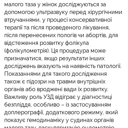
малого таза у жінок досліджуються за
допомогою ультразвуку перед хірургічними
втручаннями, у процесі консервативної
терапії та після проведеного лікування,
після перенесених пологів чи абортів, для
відстеження розвитку фолікула
(фолікулометрія). Ця процедура може
призначатися, якщо результати інших
досліджень вказують на наявність патології.
Показаннями для такого дослідження
також є підозри на травми внутрішніх
органів або вроджені вади їх розвитку.
Важливу роль УЗД відіграє у діагностиці
безпліддя, особливо – із застосуванням
доплерографії, додаткового режиму, який
показує гемодинаміку у судинах органів
малого тазу, васкуляризацію ендометрію