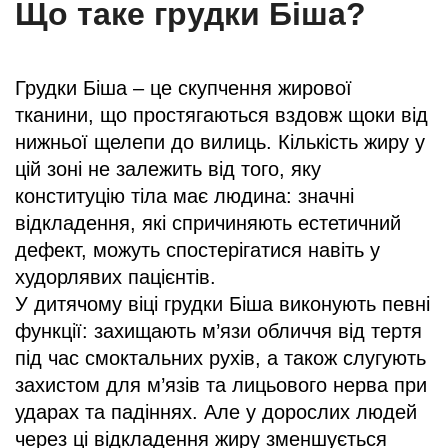
Що таке грудки Біша?
Грудки Біша – це скупчення жирової
тканини, що простягаються вздовж щоки від
нижньої щелепи до вилиць. Кількість жиру у
цій зоні не залежить від того, яку
конституцію тіла має людина: значні
відкладення, які спричиняють естетичний
дефект, можуть спостерігатися навіть у
худорлявих пацієнтів.
У дитячому віці грудки Біша виконують певні
функції: захищають м’язи обличчя від тертя
під час смоктальних рухів, а також слугують
захистом для м’язів та лицьового нерва при
ударах та падіннях. Але у дорослих людей
через ці відкладення жиру зменшується