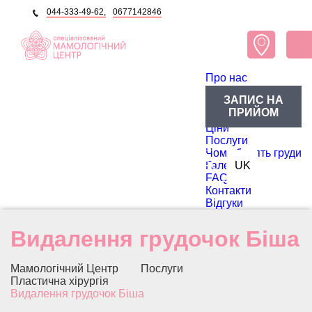
044-333-49-62,
0677142846
Про нас
Про центр
ЗАПИС НА
Блог
ПРИЙОМ
Лікарі
Ціни
Послуги
Чому болять груди
RU
Галерея
UK
FAQ
Контакти
Відгуки
Видалення грудочок Біша
Мамологічний Центр
Послуги
Пластична хірургія
Видалення грудочок Біша