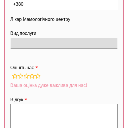
Лікар Мамологічного центру
Вид послуги
Оцініть нас
rating
fields
Ваша оцінка дуже важлива для нас!
Відгук