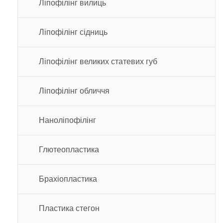
Ліпофілінг вилиць
Ліпофілінг сідниць
Ліпофілінг великих статевих губ
Ліпофілінг обличчя
Наноліпофілінг
Глютеопластика
Брахіопластика
Пластика стегон