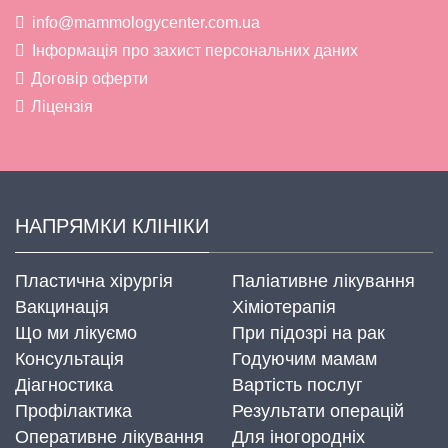
info@mammologycenter.com.ua
Інформація про захист персональних даних
Договір оферти
Ліцензія
НАПРЯМКИ КЛІНІКИ
Пластична хірургія
Паліативне лікування
Вакцинація
Хіміотерапія
Що ми лікуємо
При підозрі на рак
Консультація
Годуючим мамам
Діагностика
Вартість послуг
Профілактика
Результати операцій
Оперативне лікування
Для іногородніх