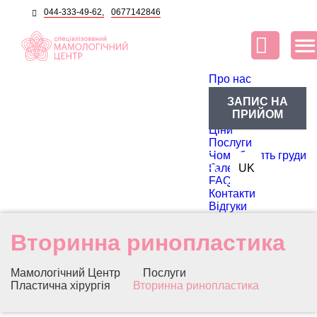
044-333-49-62,
0677142846
Про нас
Про центр
ЗАПИС НА
Блог
ПРИЙОМ
Лікарі
Ціни
Послуги
Чому болять груди
RU
Галерея
UK
FAQ
Контакти
Відгуки
Вторинна ринопластика
Мамологічний Центр
Послуги
Пластична хірургія
Вторинна ринопластика