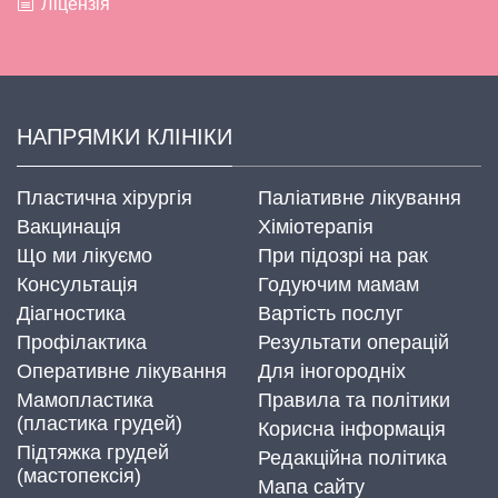
Ліцензія
НАПРЯМКИ КЛІНІКИ
Пластична хірургія
Паліативне лікування
Вакцинація
Хіміотерапія
Що ми лікуємо
При підозрі на рак
Консультація
Годуючим мамам
Діагностика
Вартість послуг
Профілактика
Результати операцій
Оперативне лікування
Для іногородніх
Мамопластика
Правила та політики
(пластика грудей)
Корисна інформація
Підтяжка грудей
Редакційна політика
(мастопексія)
Мапа сайту