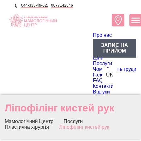
044-333-49-62,
0677142846
Про нас
Про центр
ЗАПИС НА
Блог
ПРИЙОМ
Лікарі
Ціни
Послуги
Чому болять груди
RU
Галерея
UK
FAQ
Контакти
Відгуки
Ліпофілінг кистей рук
Мамологічний Центр
Послуги
Пластична хірургія
Ліпофілінг кистей рук