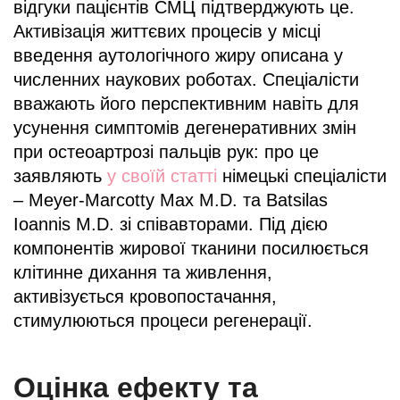
відгуки пацієнтів СМЦ підтверджують це.
Активізація життєвих процесів у місці
введення аутологічного жиру описана у
численних наукових роботах. Спеціалісти
вважають його перспективним навіть для
усунення симптомів дегенеративних змін
при остеоартрозі пальців рук: про це
заявляють
у своїй статті
німецькі спеціалісти
– Meyer-Marcotty Max M.D. та Batsilas
Ioannis M.D. зі співавторами. Під дією
компонентів жирової тканини посилюється
клітинне дихання та живлення,
активізується кровопостачання,
стимулюються процеси регенерації.
Оцінка ефекту та