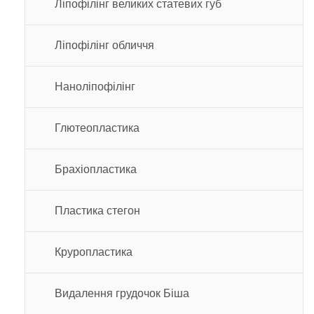
Ліпофілінг великих статевих губ
Ліпофілінг обличчя
Наноліпофілінг
Глютеопластика
Брахіопластика
Пластика стегон
Круропластика
Видалення грудочок Біша