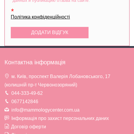
данных и публикацию отзыва на сайте.
Політика конфіденційності
Контактна інформація
м. Київ, проспект Валерія Лобановського, 17
(колишній пр-т Червонозоряний)
044-333-49-62
0677142846
info@mammologycenter.com.ua
Інформація про захист персональних даних
Договір оферти