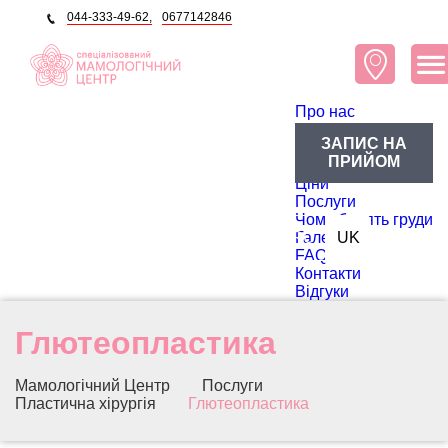
044-333-49-62,
0677142846
Про нас
Про центр
ЗАПИС НА
Блог
ПРИЙОМ
Лікарі
Ціни
Послуги
Чому болять груди
RU
Галерея
UK
FAQ
Контакти
Відгуки
Глютеопластика
Мамологічний Центр
Послуги
Пластична хірургія
Глютеопластика