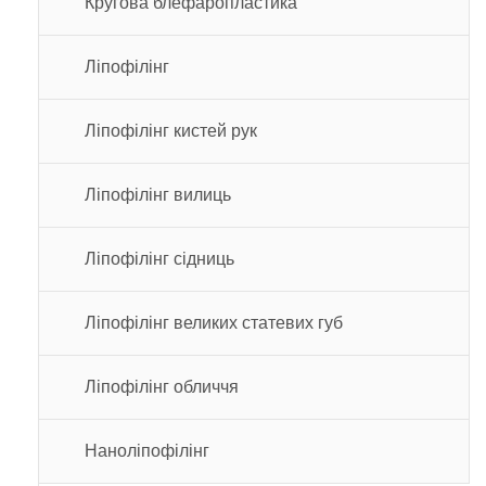
Кругова блефаропластика
Ліпофілінг
Ліпофілінг кистей рук
Ліпофілінг вилиць
Ліпофілінг сідниць
Ліпофілінг великих статевих губ
Ліпофілінг обличчя
Наноліпофілінг