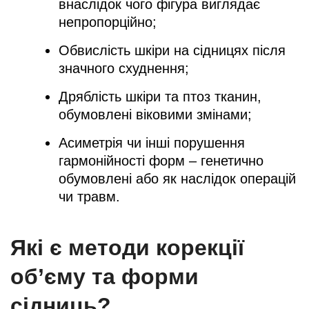
внаслідок чого фігура виглядає
непропорційно;
Обвислість шкіри на сідницях після
значного схуднення;
Дряблість шкіри та птоз тканин,
обумовлені віковими змінами;
Асиметрія чи інші порушення
гармонійності форм – генетично
обумовлені або як наслідок операцій
чи травм.
Які є методи корекції
об’єму та форми
сідниць?