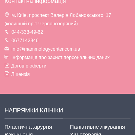
Контактна інформація
м. Київ, проспект Валерія Лобановського, 17
(колишній пр-т Червонозоряний)
044-333-49-62
0677142846
info@mammologycenter.com.ua
Інформація про захист персональних даних
Договір оферти
Ліцензія
НАПРЯМКИ КЛІНІКИ
Пластична хірургія
Паліативне лікування
Вакцинація
Хіміотерапія