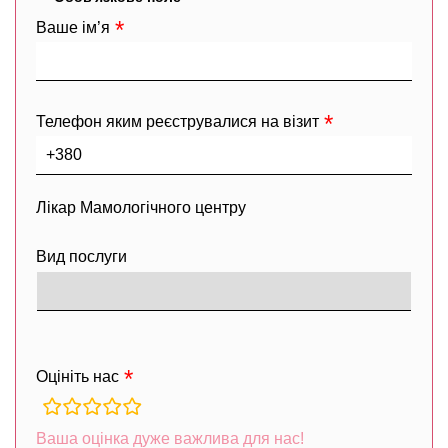
Ваше ім’я
Телефон яким реєструвалися на візит
Лікар Мамологічного центру
Вид послуги
Оцініть нас
rating
fields
Ваша оцінка дуже важлива для нас!