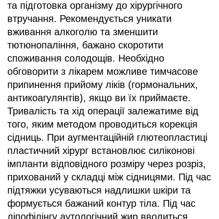
та підготовка організму до хірургічного
втручання. Рекомендується уникати
вживання алкоголю та зменшити
тютюнопаління, бажано скоротити
споживання солодощів. Необхідно
обговорити з лікарем можливе тимчасове
припинення прийому ліків (гормональних,
антикоагулянтів), якщо ви їх приймаєте.
Тривалість та хід операції залежатиме від
того, яким методом проводиться корекція
сідниць. При аугментаційній глютеопластиці
пластичний хірург встановлює силіконові
імпланти відповідного розміру через розріз,
прихований у складці між сідницями. Під час
підтяжки усуваються надлишки шкіри та
формується бажаний контур тіла. Під час
ліпофілінгу аутологічний жир вводиться