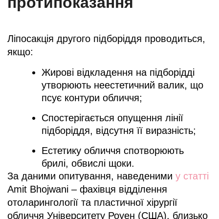
протипоказання
Ліпосакція другого підборіддя проводиться,
якщо:
Жирові відкладення на підборідді
утворюють неестетичний валик, що
псує контури обличчя;
Спостерігається опущення лінії
підборіддя, відсутня її виразність;
Естетику обличчя спотворюють
брилі, обвислі щоки.
За даними опитування, наведеними
у статті
Amit Bhojwani – фахівця відділення
отоларингології та пластичної хірургії
обличчя Університету Роуен (США), близько