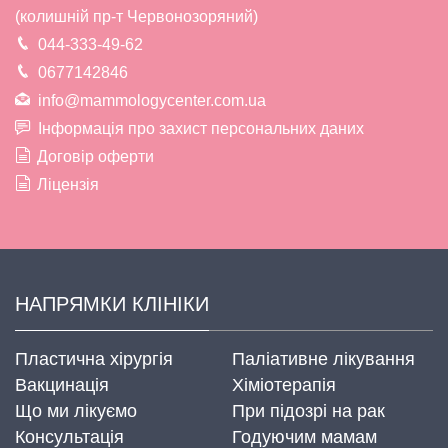
(колишній пр-т Червонозоряний)
044-333-49-62
0677142846
info@mammologycenter.com.ua
Інформація про захист персональних даних
Договір оферти
Ліцензія
НАПРЯМКИ КЛІНІКИ
Пластична хірургія
Паліативне лікування
Вакцинація
Хіміотерапія
Що ми лікуємо
При підозрі на рак
Консультація
Годуючим мамам