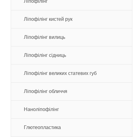
Ліпофілінг
Ліпофілінг кистей рук
Ліпофілінг вилиць
Ліпофілінг сідниць
Ліпофілінг великих статевих губ
Ліпофілінг обличчя
Наноліпофілінг
Глютеопластика