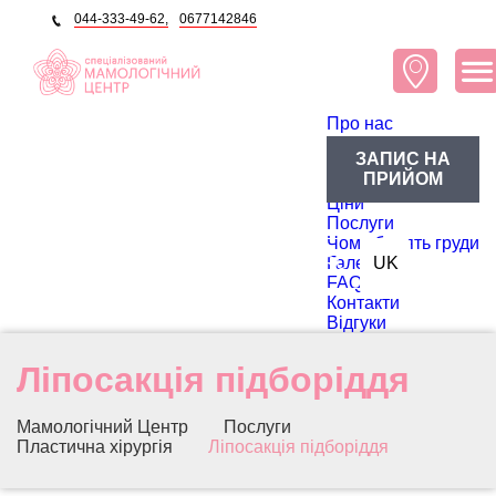
044-333-49-62,
0677142846
Про нас
Про центр
ЗАПИС НА
Блог
ПРИЙОМ
Лікарі
Ціни
Послуги
Чому болять груди
RU
Галерея
UK
FAQ
Контакти
Відгуки
Ліпосакція підборіддя
Мамологічний Центр
Послуги
Пластична хірургія
Ліпосакція підборіддя