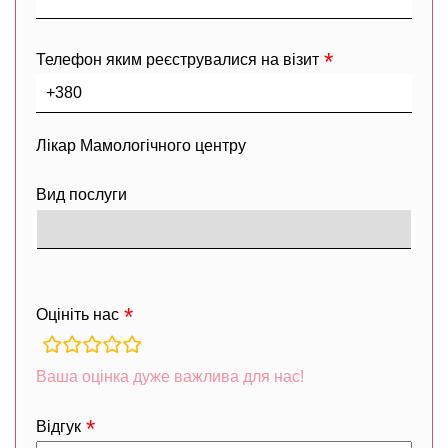
Телефон яким реєструвалися на візит
Лікар Мамологічного центру
Вид послуги
Оцініть нас
rating
fields
Ваша оцінка дуже важлива для нас!
Відгук