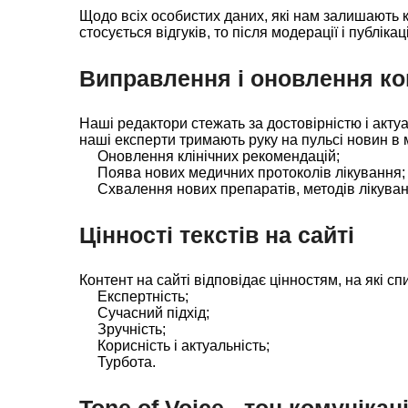
Щодо всіх особистих даних, які нам залишають кл
стосується відгуків, то після модерації і публіка
Виправлення і оновлення ко
Наші редактори стежать за достовірністю і актуа
наші експерти тримають руку на пульсі новин в 
Оновлення клінічних рекомендацій;
Поява нових медичних протоколів лікування;
Схвалення нових препаратів, методів лікува
Цінності текстів на сайті
Контент на сайті відповідає цінностям, на які с
Експертність;
Сучасний підхід;
Зручність;
Корисність і актуальність;
Турбота.
Tone of Voice - тон комунікаці