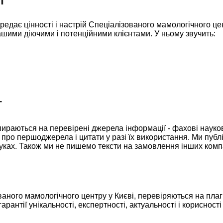
редає цінності і настрій Спеціалізованого мамологічного цен
нашими діючими і потенційними клієнтами. У ньому звучить:
т
ираються на перевірені джерела інформації - фахові науков
про першоджерела і цитати у разі їх використання. Ми публ
уках. Також ми не пишемо тексти на замовлення інших комп
ваного мамологічного центру у Києві, перевіряються на плаг
антії унікальності, експертності, актуальності і корисност