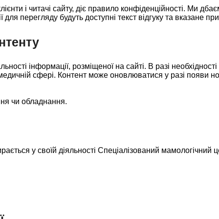
ієнти і читачі сайту, діє правило конфіденційності. Ми дба
ції для перегляду будуть доступні текст відгуку та вказане при
нтенту
льності інформації, розміщеної на сайті. В разі необхіднос
медичній сфері. Контент може оновлюватися у разі появи но
ння чи обладнання.
пирається у своїй діяльності Спеціалізований мамологічний ц
ї