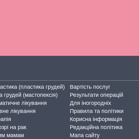
стика (пластика грудей)
Вартість послуг
а грудей (мастопексія)
Результати операцій
атичне лікування
Для іногородніх
вне лікування
Правила та політики
рапія
Корисна інформація
зрі на рак
Редакційна політика
им мамам
Мапа сайту