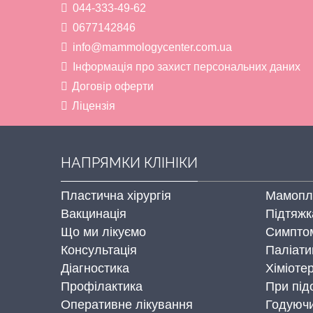
044-333-49-62
0677142846
info@mammologycenter.com.ua
Інформація про захист персональних даних
Договір оферти
Ліцензія
НАПРЯМКИ КЛІНІКИ
Пластична хірургія
Мамопла
Вакцинація
Підтяжк
Що ми лікуємо
Симптом
Консультація
Паліати
Діагностика
Хіміоте
Профілактика
При підо
Оперативне лікування
Годуюч