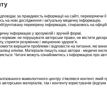
нту
ідповідає за правдивість інформації на сайті, перевіряючи її
ось на нові дослідження і актуальну медичну інформацію.
обґрунтовану перевірену інформацію, спираємось на офіцій
ичну інформацію у зрозумілій і зручній формі.
 нормам: не порушувати авторське право, не містити дискри
ту, сприяти розумінню і зміцненню здоров’я.
омогти вирішити проблеми і відповісти на питання, які вини
фахівці клініки. Матеріали пишуть наші автори - медичні ек
яється. Читачі можуть ознайомитись з інформацією про авто
алізованого мамологічного центру з’являвся контент, який 
авторських матеріалів, так і контенту користувачів (відгуки 