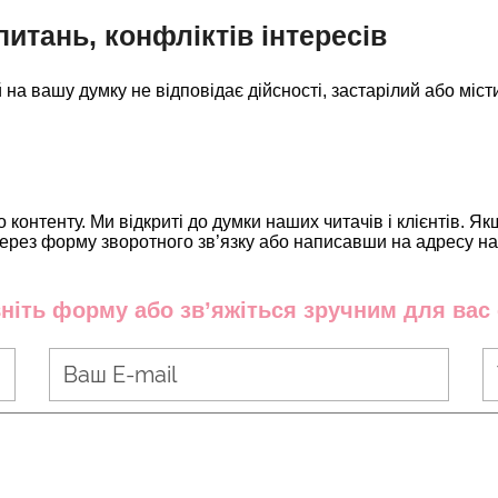
итань, конфліктів інтересів
на вашу думку не відповідає дійсності, застарілий або міст
онтенту. Ми відкриті до думки наших читачів і клієнтів. Я
 через форму зворотного зв’язку або написавши на адресу н
вніть форму або зв’яжіться зручним для ва