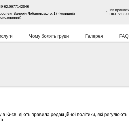
49-62,
0677142846
Ми працюєм
 проспект Валерія Лобановського, 17 (колишній
Пн-Сб: 08:0
вонозоряний)
ослуги
Чому болять груди
Галерея
FAQ
 в Києві діють правила редакційної політики, які регулюють 
і.