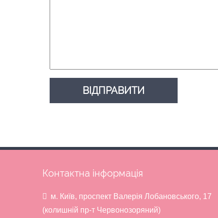
Контактна інформація
м. Київ, проспект Валерія Лобановського, 17
(колишній пр-т Червонозоряний)