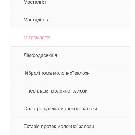
Масталгія
Мастодинія
Мікромастія
Лімфодисекція
Фіброліпома молочної залози
Гіперплазія молочної залози
Олеогранулема молочної залози
Ектазія проток молочної залози