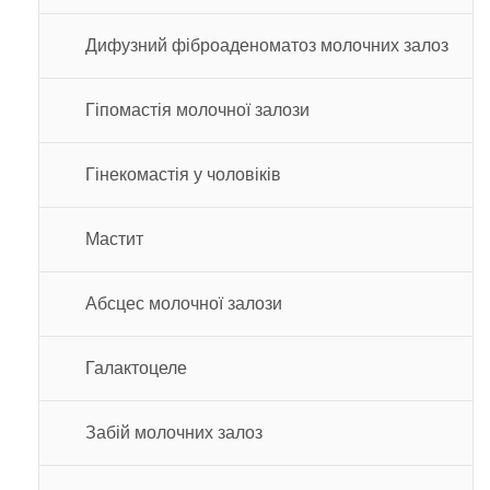
Дифузний фіброаденоматоз молочних залоз
Гіпомастія молочної залози
Гінекомастія у чоловіків
Мастит
Абсцес молочної залози
Галактоцеле
Забій молочних залоз