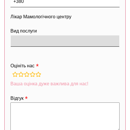
Лікар Мамологічного центру
Вид послуги
Оцініть нас
rating
fields
Ваша оцінка дуже важлива для нас!
Відгук