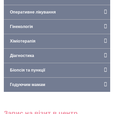
Оперативне лікування
Гінекологія
Хіміотерапія
Діагностика
Біопсія та пункції
Годуючим мамам
Запис на візит в центр