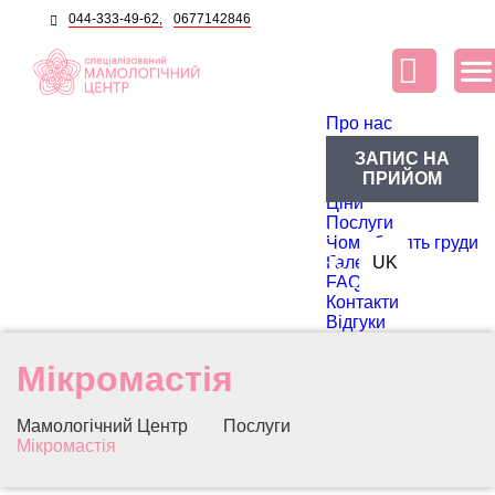
044-333-49-62,
0677142846
Про нас
Про центр
ЗАПИС НА
Блог
ПРИЙОМ
Лікарі
Ціни
Послуги
Чому болять груди
RU
Галерея
UK
FAQ
Контакти
Відгуки
Мікромастія
Мамологічний Центр
Послуги
Мікромастія