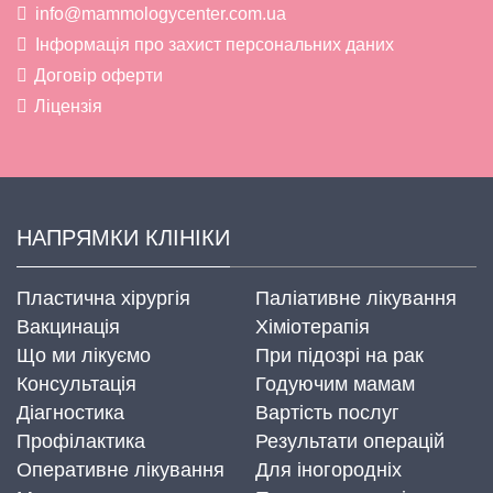
info@mammologycenter.com.ua
Інформація про захист персональних даних
Договір оферти
Ліцензія
НАПРЯМКИ КЛІНІКИ
Пластична хірургія
Паліативне лікування
Вакцинація
Хіміотерапія
Що ми лікуємо
При підозрі на рак
Консультація
Годуючим мамам
Діагностика
Вартість послуг
Профілактика
Результати операцій
Оперативне лікування
Для іногородніх