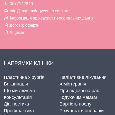
0677142846
info@mammologycenter.com.ua
Інформація про захист персональних даних
Договір оферти
Ліцензія
НАПРЯМКИ КЛІНІКИ
Пластична хірургія
Паліативне лікування
Вакцинація
Хіміотерапія
Що ми лікуємо
При підозрі на рак
Консультація
Годуючим мамам
Діагностика
Вартість послуг
Профілактика
Результати операцій