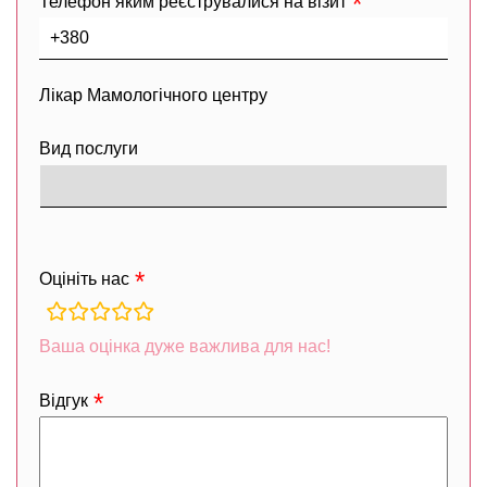
Телефон яким реєструвалися на візит
Лікар Мамологічного центру
Вид послуги
Оцініть нас
rating
fields
Ваша оцінка дуже важлива для нас!
Відгук