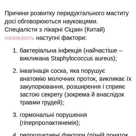
Причини розвитку перидуктального маститу
досі обговорюються науковцями.
Спеціалісти з лікарні Сіцзин (Китай)
називають
наступні фактори:
бактеріальна інфекція (найчастіше –
викликана Staphylococcus aureus);
інвагінація соска, яка порушує
анатомію молочних проток, викликає їх
закупорювання, розширення і сприяє
застою секрету (зокрема й внаслідок
травми грудей);
гормональні порушення
(гіперпролактинемія);
репродуктивні фактори (пізній початок