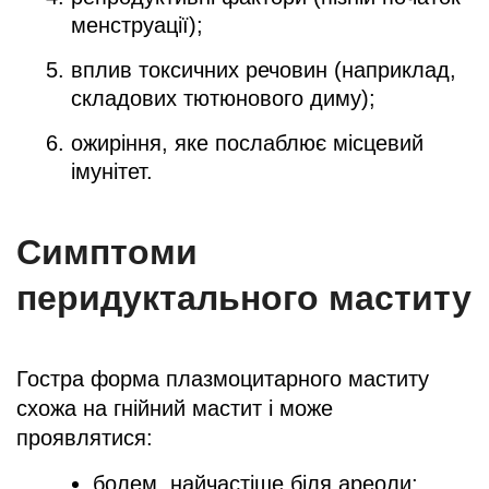
менструації);
вплив токсичних речовин (наприклад,
складових тютюнового диму);
ожиріння, яке послаблює місцевий
імунітет.
Симптоми
перидуктального маститу
Гостра форма плазмоцитарного маститу
схожа на гнійний мастит і може
проявлятися:
болем, найчастіше біля ареоли;