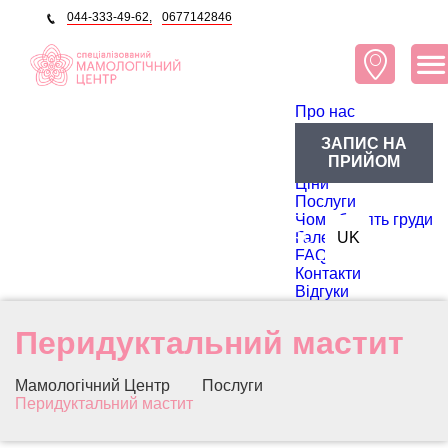
044-333-49-62,
0677142846
Про нас
Про центр
ЗАПИС НА
Блог
ПРИЙОМ
Лікарі
Ціни
Послуги
Чому болять груди
RU
Галерея
UK
FAQ
Контакти
Відгуки
Перидуктальний мастит
Мамологічний Центр
Послуги
Перидуктальний мастит