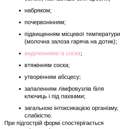
набряком;
почервонінням;
підвищенням місцевої температури
(молочна залоза гаряча на дотик);
виділеннями із соска
;
втяжінням соска;
утворенням абсцесу;
запаленням лімфовузлів біля
ключиць і під пахвами;
загальною інтоксикацією організму,
слабкістю.
При підгострій формі спостерігається