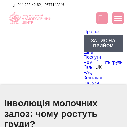
044-333-49-62,
0677142846
Про нас
Про центр
ЗАПИС НА
Блог
ПРИЙОМ
Лікарі
Ціни
Послуги
Чому болять груди
RU
Галерея
UK
FAQ
Контакти
Відгуки
Інволюція молочних
залоз: чому ростуть
груди?