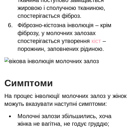
жировою і сполучною тканиною,
спостерігається фіброз.
Фіброзно-кістозна інволюція – крім
фіброзу, у молочних залозах
спостерігається утворення
кіст
–
порожнин, заповнених рідиною.
Симптоми
На процес інволюції молочних залоз у жінок
можуть вказувати наступні симптоми:
Молочні залози збільшились, хоча
жінка не вагітна, не годує груддю;