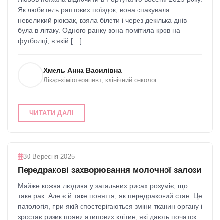
Як любитель раптових поїздок, вона спакувала
невеликий рюкзак, взяла білети і через декілька днів
була в літаку. Одного ранку вона помітила кров на
футболці, в якій […]
Хмель Анна Василівна
Лікар-хіміотерапевт, клінічний онколог
ЧИТАТИ ДАЛІ
30 Вересня 2025
Передракові захворювання молочної залози
Майже кожна людина у загальних рисах розуміє, що
таке рак. Але є й таке поняття, як передраковий стан. Це
патологія, при якій спостерігаються зміни тканин органу і
зростає ризик появи атипових клітин, які дають початок