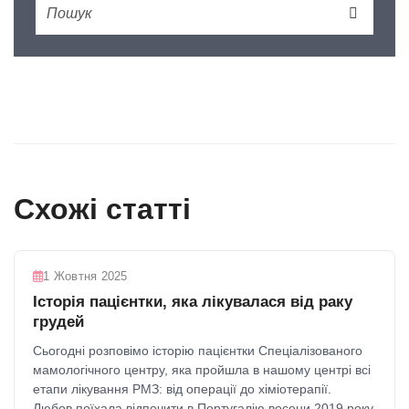
Схожі статті
1 Жовтня 2025
Історія пацієнтки, яка лікувалася від раку
грудей
Сьогодні розповімо історію пацієнтки Спеціалізованого
мамологічного центру, яка пройшла в нашому центрі всі
етапи лікування РМЗ: від операції до хіміотерапії. ⠀
Любов поїхала відпочити в Португалію восени 2019 року.