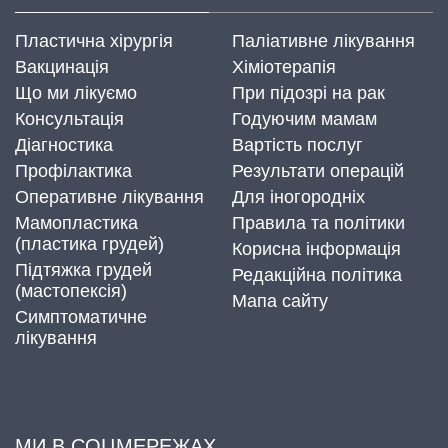
Пластична хірургія
Паліативне лікування
Вакцинація
Хіміотерапія
Що ми лікуємо
При підозрі на рак
Консультація
Годуючим мамам
Діагностика
Вартість послуг
Профілактика
Результати операцій
Оперативне лікування
Для іногородніх
Мамопластика
Правила та політики
(пластика грудей)
Корисна інформація
Підтяжка грудей
Редакційна політика
(мастопексія)
Мапа сайту
Симптоматичне
лікування
МИ В СОЦМЕРЕЖАХ