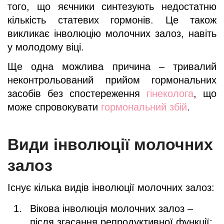
того, що яєчники синтезують недостатню
кількість статевих гормонів. Це також
викликає інволюцію молочних залоз, навіть
у молодому віці.
Ще одна можлива причина – тривалий
неконтрольований прийом гормональних
засобів без спостереження
гінеколога
, що
може спровокувати
гормональний збій
.
Види інволюції молочних
залоз
Існує кілька видів інволюції молочних залоз:
Вікова інволюція молочних залоз –
після згасання репродуктивної функції;