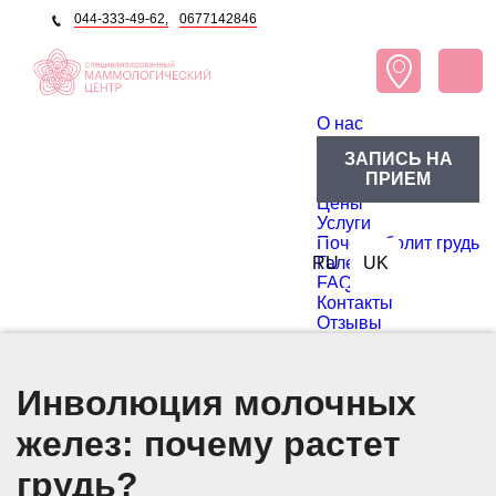
044-333-49-62,
0677142846
O нас
О центре
ЗАПИСЬ НА
Блог
ПРИЕМ
Доктора
Цены
Услуги
Почему болит грудь
RU
Галерея
UK
FAQ
Контакты
Отзывы
Инволюция молочных
желез: почему растет
грудь?