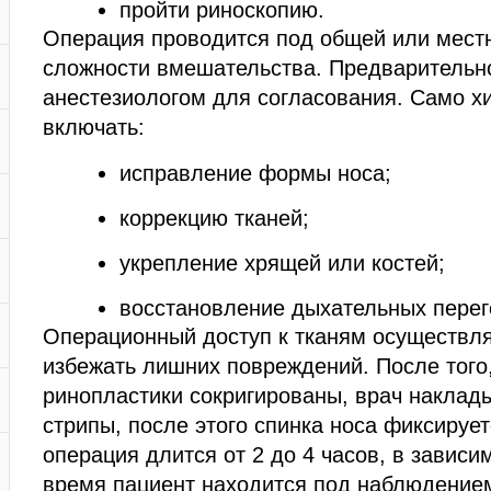
пройти риноскопию.
Операция проводится под общей или местн
сложности вмешательства. Предварительно
анестезиологом для согласования. Само х
включать:
исправление формы носа;
коррекцию тканей;
укрепление хрящей или костей;
восстановление дыхательных перег
Операционный доступ к тканям осуществля
избежать лишних повреждений. После того
ринопластики сокригированы, врач наклад
стрипы, после этого спинка носа фиксируе
операция длится от 2 до 4 часов, в зависи
время пациент находится под наблюдение