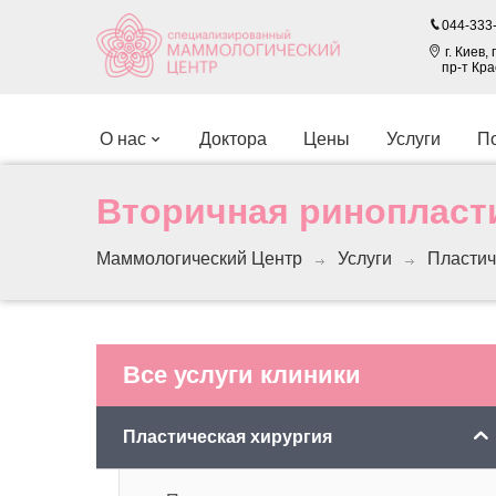
044-333-
г. Киев
пр-т Кр
O нас
Доктора
Цены
Услуги
По
Вторичная ринопласт
Маммологический Центр
Услуги
Пластич
Все услуги клиники
Пластическая хирургия