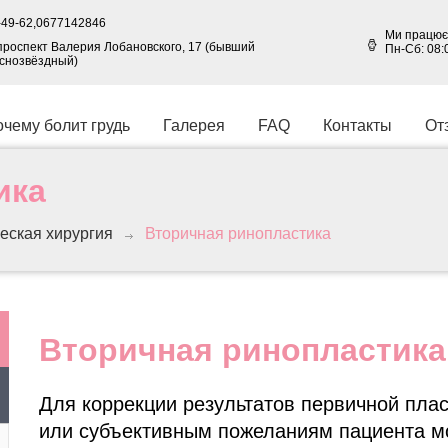
49-62,
0677142846
Ми працює
, проспект Валерия Лобановского, 17 (бывший
Пн-Сб: 08:
аснозвёздный)
чему болит грудь
Галерея
FAQ
Контакты
От
ика
еская хирургия
Вторичная ринопластика
Вторичная ринопластика
Для коррекции результатов первичной пла
или субъективным пожеланиям пациента м