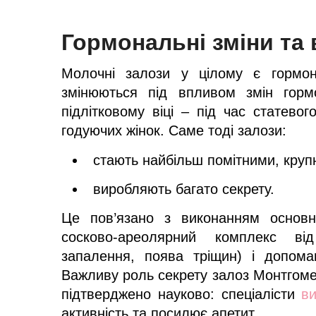
Гормональні зміни та 
Молочні залози у цілому є гормон
змінюються під впливом змін горм
підлітковому віці – під час статевог
годуючих жінок. Саме тоді залози:
стають найбільш помітними, круп
виробляють багато секрету.
Це пов’язано з виконанням основн
сосково-ареолярний комплекс ві
запалення, поява тріщин) і допома
Важливу роль секрету залоз Монтгомер
підтверджено науково: спеціалісти
в
активність та посилює апетит.