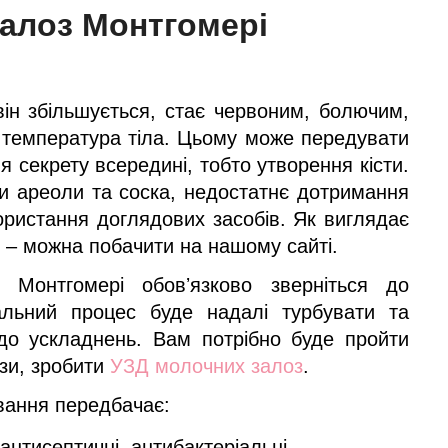
залоз Монтгомері
ін збільшується, стає червоним, болючим,
я температура тіла. Цьому може передувати
 секрету всередині, тобто утворення кісти.
и ареоли та соска, недостатнє дотримання
ористання доглядових засобів. Як виглядає
 – можна побачити на нашому сайті.
 Монтгомері обовʼязково зверніться до
альний процес буде надалі турбувати та
о ускладнень. Вам потрібно буде пройти
ізи, зробити
УЗД молочних залоз
.
вання передбачає:
(антисептичні, антибактеріальні,