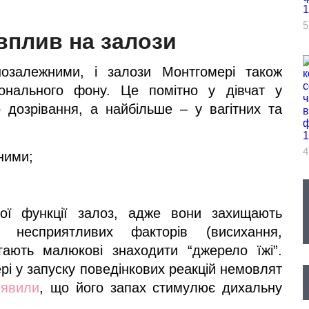
5
вплив на залози
озалежними, і залози Монтгомері також
онального фону. Це помітно у дівчат у
о дозрівання, а найбільше – у вагітних та
4
ними;
ої функції залоз, адже вони захищають
д несприятливих факторів (висихання,
гають малюкові знаходити “джерело їжі”.
і у запуску поведінкових реакцій немовлят
иявили
, що його запах стимулює дихальну