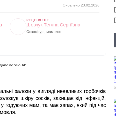
Оновлено 23.02.2026
РЕЦЕНЗЕНТ
а
Шевчук Тетяна Сергіївна
Онкохірург, мамолог
 допомогою AI:
5
альні залози у вигляді невеликих горбочків
зволожує шкіру сосків, захищає від інфекцій,
у годуючих мам, та має запах, який під час
емовля.