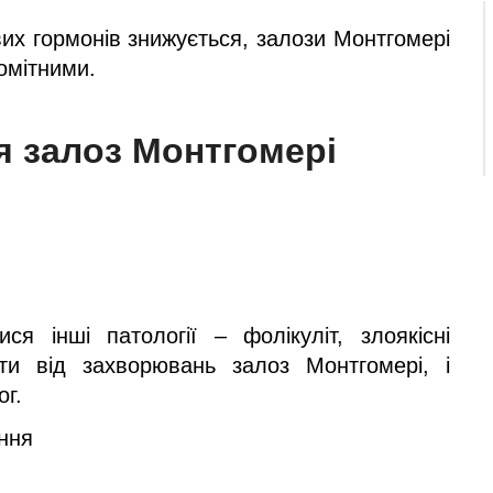
вих гормонів знижується, залози Монтгомері
омітними.
 залоз Монтгомері
я інші патології – фолікуліт, злоякісні
яти від захворювань залоз Монтгомері, і
г.