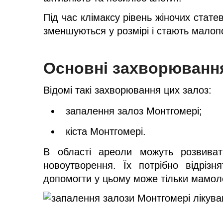
Під час клімаксу рівень жіночих стате
зменшуються у розмірі і стають малоп
Основні захворювання
Відомі такі захворювання цих залоз:
запалення залоз Монтгомері;
кіста Монтгомері.
В області ареоли можуть розвиватис
новоутворення. Їх потрібно відрізн
допомогти у цьому може тільки мамоло