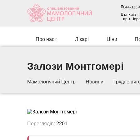
044-333-
м. Київ,
пр-т Чер
Про нас
Лікарі
Ціни
П
Залози Монтгомері
Мамологічний Центр
Новини
Грудне виг
Переглядів:
2201