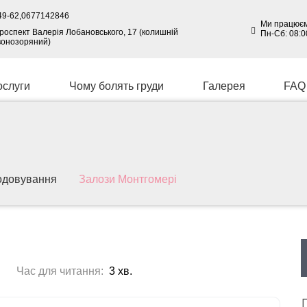
49-62,
0677142846
Ми працюєм
 проспект Валерія Лобановського, 17 (колишній
Пн-Сб: 08:0
вонозоряний)
ослуги
Чому болять груди
Галерея
FAQ
одовування
Залози Монтгомері
Час для читання:
3 хв.