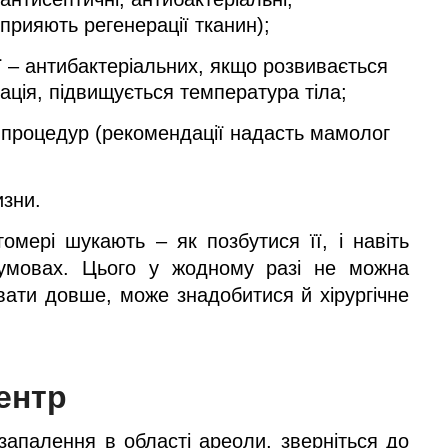
прияють регенерації тканин);
ї – антибактеріальних, якщо розвивається
кація, підвищується температура тіла;
х процедур (рекомендації надасть мамолог
изни.
омері шукають – як позбутися її, і навіть
умовах. Цього у жодному разі не можна
вати довше, може знадобитися й хірургічне
ентр
запалення в області ареоли, зверніться до