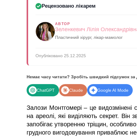
Рецензовано лікарем
АВТОР
Зеленкевич Лілія Олександрівн
Пластичний хірург, лікар-мамолог
Опубліковано 25.12.2025
Немає часу читати? Зробіть швидкий підсумок за
ChatGPT
Claude
Google AI Mode
​Залози Монтгомері – це видозмінені с
на ареолі, які виділяють секрет. Він 
запобігає утворенню тріщин, особливо 
грудного вигодовування приваблює н