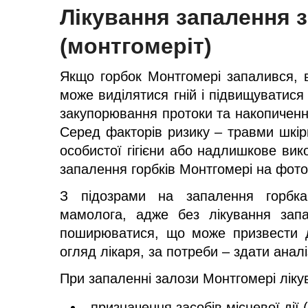
Лікування запалення 
(монтгомеріт)
Якщо горбок Монтгомері запалився, в
може виділятися гній і підвищуватис
закупорювання протоки та накопичення
Серед факторів ризику – травми шкір
особистої гігієни або надлишкове вик
запалення горбків Монтгомері на фото
З підозрами на запалення горбка
мамолога, адже без лікування зап
поширюватися, що може призвести д
огляд лікаря, за потреби – здати анал
При запаленні залози Монтгомері ліку
призначення засобів місцевої дії 