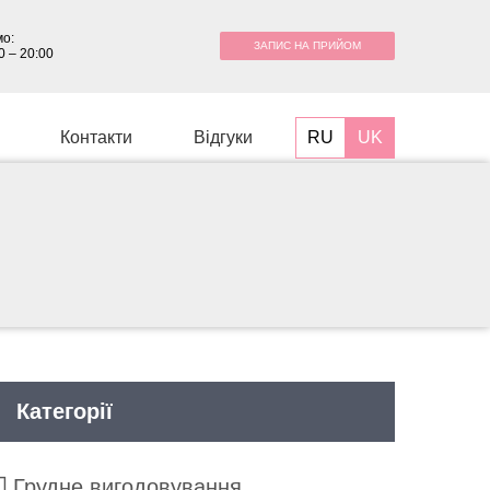
о:
ЗАПИС НА ПРИЙОМ
0 – 20:00
RU
UK
Контакти
Відгуки
Категорії
Грудне вигодовування