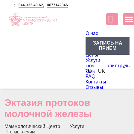
044-333-49-62,
0677142846
O нас
О центре
ЗАПИСЬ НА
Блог
ПРИЕМ
Доктора
Цены
Услуги
Почему болит грудь
RU
Галерея
UK
FAQ
Контакты
Отзывы
Эктазия протоков
молочной железы
Маммологический Центр
Услуги
Что мы лечим