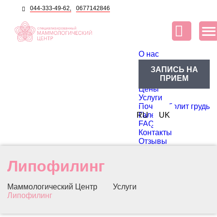
044-333-49-62,
0677142846
O нас
О центре
ЗАПИСЬ НА
Блог
ПРИЕМ
Доктора
Цены
Услуги
Почему болит грудь
RU
Галерея
UK
FAQ
Контакты
Отзывы
Липофилинг
Маммологический Центр
Услуги
Липофилинг