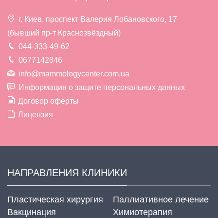
г. Киев, проспект Валерия Лобановского, 17
(бывший пр-т Краснозвёздный)
044-333-49-62
0677142846
info@mammologycenter.com.ua
Информация о защите персональных данных
Договор оферты
Лицензия
НАПРАВЛЕНИЯ КЛИНИКИ
Пластическая хирургия
Паллиативное лечение
Вакцинация
Химиотерапия