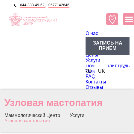
044-333-49-62,
0677142846
O нас
О центре
ЗАПИСЬ НА
Блог
ПРИЕМ
Доктора
Цены
Услуги
Почему болит грудь
RU
Галерея
UK
FAQ
Контакты
Отзывы
Узловая мастопатия
Маммологический Центр
Услуги
Узловая мастопатия