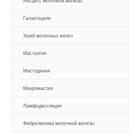
Абсцесс молочной железы
Галактоцеле
Ушиб молочных желез
Масталгия
Мастодиния
Микромастия
Лимфодиссекция
Фибролипома молочной железы