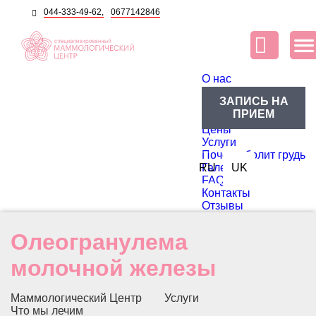
044-333-49-62,
0677142846
O нас
О центре
ЗАПИСЬ НА
Блог
ПРИЕМ
Доктора
Цены
Услуги
Почему болит грудь
RU
Галерея
UK
FAQ
Контакты
Отзывы
Олеогранулема
молочной железы
Маммологический Центр
Услуги
Что мы лечим