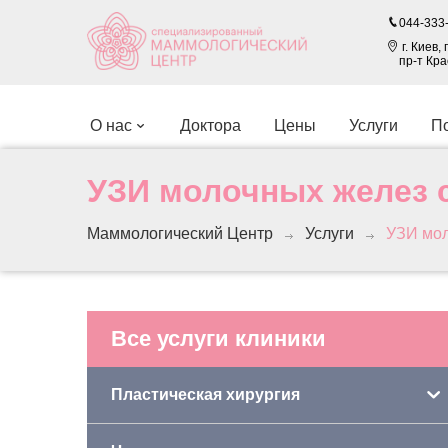
044-333-
г. Киев
пр-т Кр
O нас
Доктора
Цены
Услуги
По
УЗИ молочных желез 
Маммологический Центр
Услуги
УЗИ мол
Все услуги клиники
Пластическая хирургия