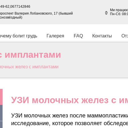
49-62,
0677142846
Ми працює
, проспект Валерия Лобановского, 17 (бывший
Пн-Сб: 08:
аснозвёздный)
чему болит грудь
Галерея
FAQ
Контакты
От
с имплантами
очных желез с имплантами
УЗИ молочных желез с и
УЗИ молочных желез после маммопластики
исследование, которое позволяет обследов