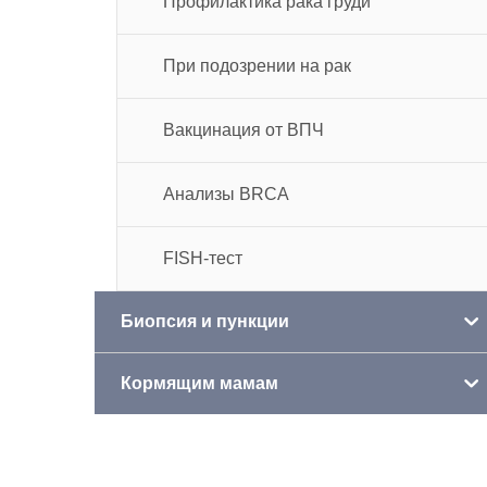
Профилактика рака груди
При подозрении на рак
Вакцинация от ВПЧ
Анализы BRCA
FISH-тест
Биопсия и пункции
Кормящим мамам