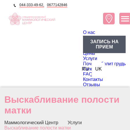
044-333-49-62,
0677142846
O нас
О центре
ЗАПИСЬ НА
Блог
ПРИЕМ
Доктора
Цены
Услуги
Почему болит грудь
RU
Галерея
UK
FAQ
Контакты
Отзывы
Выскабливание полости
матки
Маммологический Центр
Услуги
Выскабливание полости матки