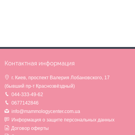
Контактная информация
г. Киев, проспект Валерия Лобановского, 17
(бывший пр-т Краснозвёздный)
044-333-49-62
0677142846
info@mammologycenter.com.ua
Информация о защите персональных данных
Договор оферты