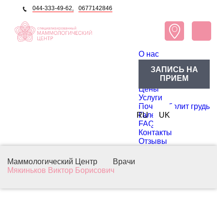
044-333-49-62,
0677142846
O нас
О центре
ЗАПИСЬ НА
Блог
ПРИЕМ
Доктора
Цены
Услуги
Почему болит грудь
RU
Галерея
UK
FAQ
Контакты
Отзывы
Маммологический Центр
Врачи
Мякиньков Виктор Борисович