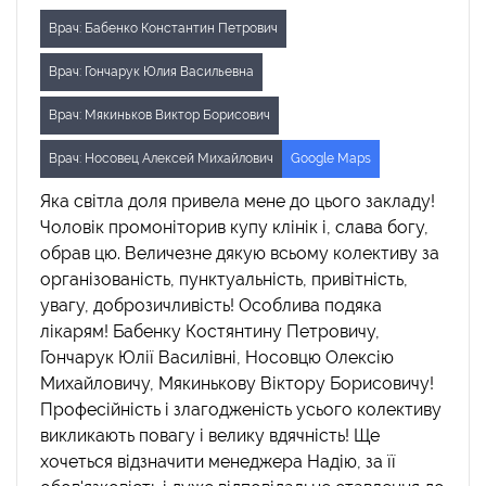
Врач: Бабенко Константин Петрович
Врач: Гончарук Юлия Васильевна
Врач: Мякиньков Виктор Борисович
Врач: Носовец Алексей Михайлович
Google Maps
Яка світла доля привела мене до цього закладу!
Чоловік промоніторив купу клінік і, слава богу,
обрав цю. Величезне дякую всьому колективу за
організованість, пунктуальність, привітність,
увагу, доброзичливість! Особлива подяка
лікарям! Бабенку Костянтину Петровичу,
Гончарук Юлії Василівні, Носовцю Олексію
Михайловичу, Мякинькову Віктору Борисовичу!
Професійність і злагодженість усього колективу
викликають повагу і велику вдячність! Ще
хочеться відзначити менеджера Надію, за її