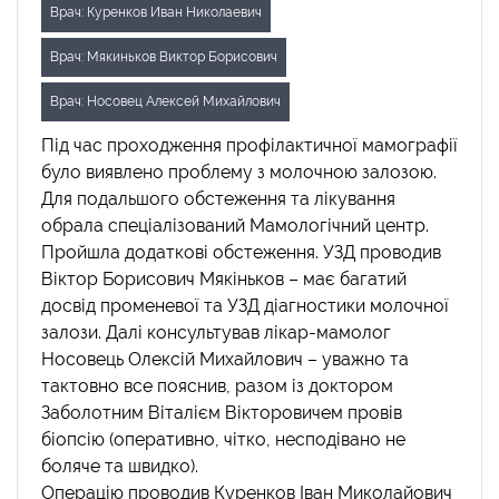
Врач: Куренков Иван Николаевич
Врач: Мякиньков Виктор Борисович
Врач: Носовец Алексей Михайлович
Під час проходження профілактичної мамографії
було виявлено проблему з молочною залозою.
Для подальшого обстеження та лікування
обрала спеціалізований Мамологічний центр.
Пройшла додаткові обстеження. УЗД проводив
Віктор Борисович Мякіньков – має багатий
досвід променевої та УЗД діагностики молочної
залози. Далі консультував лікар-мамолог
Носовець Олексій Михайлович – уважно та
тактовно все пояснив, разом із доктором
Заболотним Віталієм Вікторовичем провів
біопсію (оперативно, чітко, несподівано не
боляче та швидко).
Операцію проводив Куренков Іван Миколайович