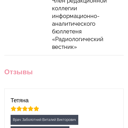
Член редакционной
коллегии
информационно-
аналитического
бюллетеня
«Радиологический
вестник»
Отзывы
Тетяна
Врач: Заболотний Виталий Викторович