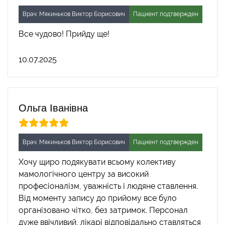
Врач: Мякиньков Виктор Борисович
Пациент подтвержден
Все чудово! Прийду ще!
10.07.2025
Ольга Іванівна
Врач: Мякиньков Виктор Борисович
Пациент подтвержден
Хочу щиро подякувати всьому колективу
мамологічного центру за високий
професіоналізм, уважність і людяне ставлення.
Від моменту запису до прийому все було
організовано чітко, без затримок. Персонал
дуже ввічливий, лікарі відповідально ставляться