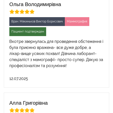
Ольга Володимирівна
Врач: Мякиньков Виктор Борисович
Маммография
Пациент подтвержден
Вкотре звернулась для проведення обстеження і
була приємно вражена- все дуже добре, а
лікар-вище усяких похвал! Дівчина лаборант-
спеціаліст з мамографіі- просто супер. Дякую за
професіоналізм та розуміння!
12.07.2025
Алла Григорівна