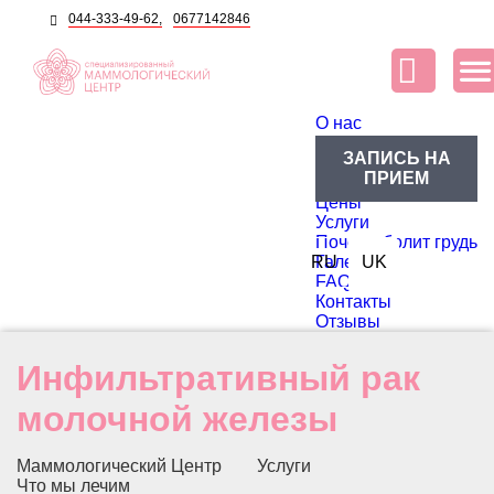
044-333-49-62,
0677142846
O нас
О центре
ЗАПИСЬ НА
Блог
ПРИЕМ
Доктора
Цены
Услуги
Почему болит грудь
RU
Галерея
UK
FAQ
Контакты
Отзывы
Инфильтративный рак
молочной железы
Маммологический Центр
Услуги
Что мы лечим