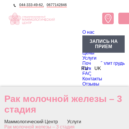
044-333-49-62,
0677142846
O нас
О центре
ЗАПИСЬ НА
Блог
ПРИЕМ
Доктора
Цены
Услуги
Почему болит грудь
RU
Галерея
UK
FAQ
Контакты
Отзывы
Рак молочной железы – 3
стадия
Маммологический Центр
Услуги
Рак молочной железы – 3 стадия