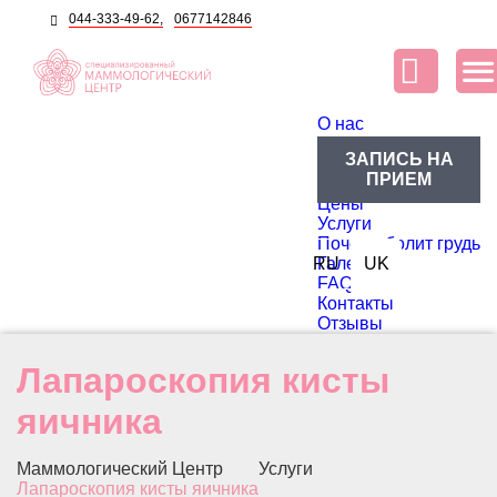
044-333-49-62,
0677142846
O нас
О центре
ЗАПИСЬ НА
Блог
ПРИЕМ
Доктора
Цены
Услуги
Почему болит грудь
RU
Галерея
UK
FAQ
Контакты
Отзывы
Лапароскопия кисты
яичника
Маммологический Центр
Услуги
Лапароскопия кисты яичника