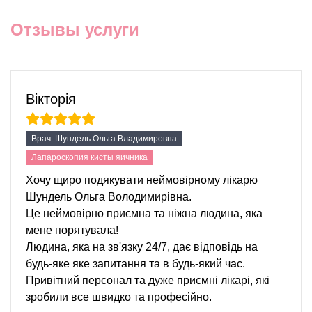
Отзывы услуги
Вікторія
Врач: Шундель Ольга Владимировна
Лапароскопия кисты яичника
Хочу щиро подякувати неймовірному лікарю
Шундель Ольга Володимирівна.
Це неймовірно приємна та ніжна людина, яка
мене порятувала!
Людина, яка на зв'язку 24/7, дає відповідь на
будь-яке яке запитання та в будь-який час.
Привітний персонал та дуже приємні лікарі, які
зробили все швидко та професійно.