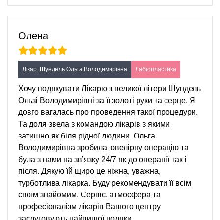
Олена
Лікар: Шундель Ольга Володимирівна
Лабіопластика
Хочу подякувати Лікарю з великої літери Шундель
Ользі Володимирівні за її золоті руки та серце. Я
довго вагалась про проведення такої процедури.
Та доля звела з командою лікарів з якими
затишно як біля рідної людини. Ольга
Володимирівна зробила ювелірну операцію та
була з нами на звʼязку 24/7 як до операції так і
після. Дякую їй щиро це ніжна, уважна,
турботлива лікарка. Буду рекомендувати її всім
своїм знайомим. Сервіс, атмосфера та
професіоналізм лікарів Вашого центру
заслуговують найвищої подяки.