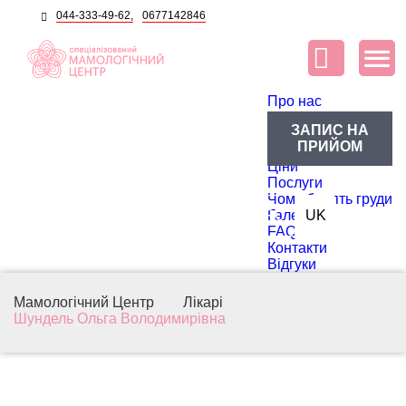
044-333-49-62,
0677142846
Про нас
Про центр
ЗАПИС НА
Блог
ПРИЙОМ
Лікарі
Ціни
Послуги
Чому болять груди
RU
Галерея
UK
FAQ
Контакти
Відгуки
Мамологічний Центр
Лікарі
Шундель Ольга Володимирівна