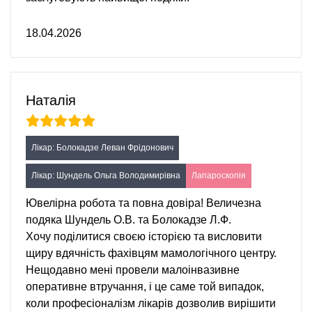
18.04.2026
Наталія
Лікар: Болокадзе Леван Фрідонович
Лікар: Шундель Ольга Володимирівна
Лапароскопія
Ювелірна робота та повна довіра! Величезна
подяка Шундель О.В. та Болокадзе Л.Ф.
Хочу поділитися своєю історією та висловити
щиру вдячність фахівцям мамологічного центру.
Нещодавно мені провели малоінвазивне
оперативне втручання, і це саме той випадок,
коли професіоналізм лікарів дозволив вирішити