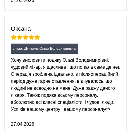
01.05.2026
Оксана
Лікар: Шундель Ольга Володимирівна
Хочу висловити подяку Ользі Володимирівні,
чудовий лікар, я щаслива , що попала саме де неї.
Операція зроблена ідеально, в післяопераційний
період дуже гарне ставлення, відчувалось, що
людині не всеодно на мене. Дуже раджу даного
лікаря. Також подяка всьому персоналу,
абсолютно всі класні спеціалісти, і чудові люди.
Успіхів вашому центру і вашому персоналу🫶
27.04.2026