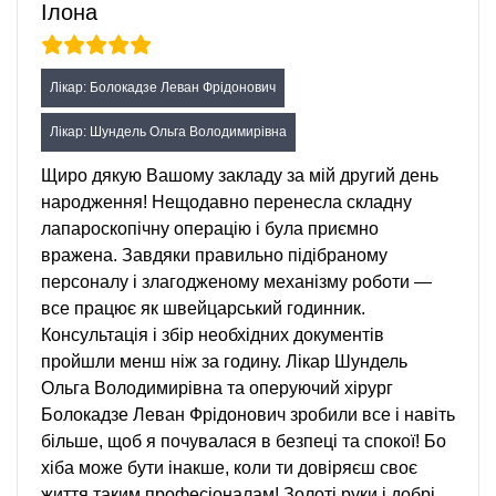
Ілона
Лікар: Болокадзе Леван Фрідонович
Лікар: Шундель Ольга Володимирівна
Щиро дякую Вашому закладу за мій другий день
народження! Нещодавно перенесла складну
лапароскопічну операцію і була приємно
вражена. Завдяки правильно підібраному
персоналу і злагодженому механізму роботи —
все працює як швейцарський годинник.
Консультація і збір необхідних документів
пройшли менш ніж за годину. Лікар Шундель
Ольга Володимирівна та оперуючий хірург
Болокадзе Леван Фрідонович зробили все і навіть
більше, щоб я почувалася в безпеці та спокої! Бо
хіба може бути інакше, коли ти довіряєш своє
життя таким професіоналам! Золоті руки і добрі