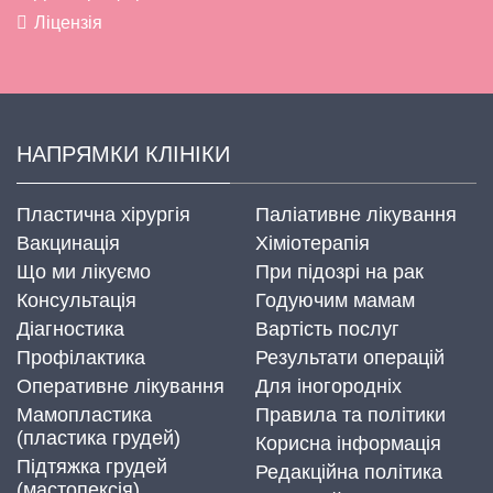
Ліцензія
НАПРЯМКИ КЛІНІКИ
Пластична хірургія
Паліативне лікування
Вакцинація
Хіміотерапія
Що ми лікуємо
При підозрі на рак
Консультація
Годуючим мамам
Діагностика
Вартість послуг
Профілактика
Результати операцій
Оперативне лікування
Для іногородніх
Мамопластика
Правила та політики
(пластика грудей)
Корисна інформація
Підтяжка грудей
Редакційна політика
(мастопексія)