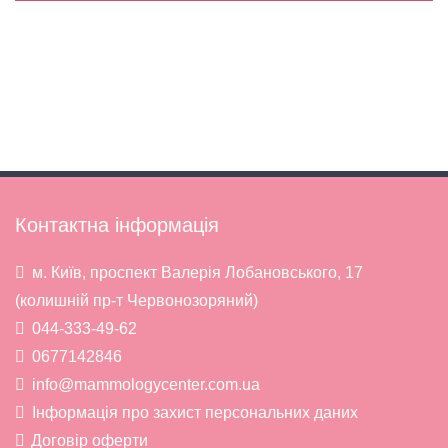
Контактна інформація
м. Київ, проспект Валерія Лобановського, 17
(колишній пр-т Червонозоряний)
044-333-49-62
0677142846
info@mammologycenter.com.ua
Інформація про захист персональних даних
Договір оферти