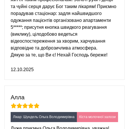
та чуйні серця дарує Бог таким лікарям! Приємно
порадував стаціонар: задля найшвидшого
одужання пацієнтів організовано апартаменти
5*****; присутня кнопка швидкого реагування
(виклику), цілодобово ведеться
відеоспостереження за хворим, харчування
відповідне та доброзичлива атмосфера.
Дякую за те, що Ви є! Нехай Господь береже!
12.10.2025
Алла
Лікар: Шундель Ольга Володимирівна
Кіста молочної залози
Дуже приємна Ольга Володимирівна, уважна!