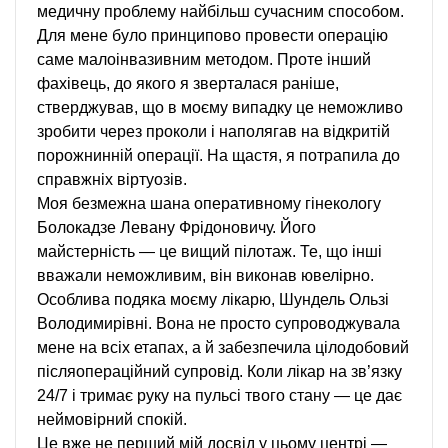
медичну проблему найбільш сучасним способом.
Для мене було принципово провести операцію
саме малоінвазивним методом. Проте інший
фахівець, до якого я зверталася раніше,
стверджував, що в моєму випадку це неможливо
зробити через проколи і наполягав на відкритій
порожнинній операції. На щастя, я потрапила до
справжніх віртуозів.
Моя безмежна шана оперативному гінекологу
Болокадзе Левану Фрідоновичу. Його
майстерність — це вищий пілотаж. Те, що інші
вважали неможливим, він виконав ювелірно.
Особлива подяка моєму лікарю, Шундель Ользі
Володимирівні. Вона не просто супроводжувала
мене на всіх етапах, а й забезпечила цілодобовий
післяопераційний супровід. Коли лікар на зв’язку
24/7 і тримає руку на пульсі твого стану — це дає
неймовірний спокій.
Це вже не перший мій досвід у цьому центрі —