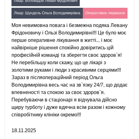
Лікар: Болокадзе Леван Фрідонович
Лікар: Шундель Ольга Володимирівна
Оперативне лікування
Моя невимовна повага і безмежна подяка Левану
Фрідоновичу і Ользі Володимирівні!!! Це було моє
перше оперативне лікування в житті... і моє
найвірніше рішення спокійно довіритись цій
професійній команді та зберегти своє здоров`я!
Не перебільшу коли скажу, що це лікарі з
золотими руками і люди з красивими серцями!!!
Зараз в післяопераційний період Ольга
Володимирівна весь час на зв`язку 24/7, що додає
впевненості та спокою за своє здоров`я.
Перебуваючи в стаціонарі я відчувала дійсно
щиру турботу і дуже вдячна всім разом і кожному
співробітнику клініки окремо!!!
18.11.2025