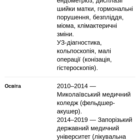
ендометріоз, дисплазії
шийки матки, гормональні
порушення, безпліддя,
міома, клімактеричні
зміни.
УЗ-діагностика,
кольпоскопія, малі
операції (конізація,
гістероскопія).
2010–2014 —
Освіта
Миколаївський медичний
коледж (фельдшер-
акушер).
2014–2019 — Запорізький
державний медичний
університет (лікувальна