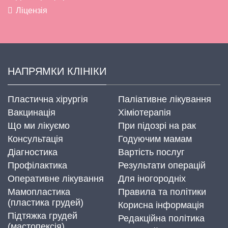
Ліцензія
НАПРЯМКИ КЛІНІКИ
Пластична хірургія
Паліативне лікування
Вакцинація
Хіміотерапія
Що ми лікуємо
При підозрі на рак
Консультація
Годуючим мамам
Діагностика
Вартість послуг
Профілактика
Результати операцій
Оперативне лікування
Для іногородніх
Мамопластика
Правила та політики
(пластика грудей)
Корисна інформація
Підтяжка грудей
Редакційна політика
(мастопексія)