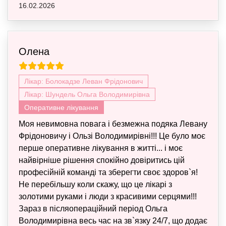
16.02.2026
Олена
Лікар: Болокадзе Леван Фрідонович
Лікар: Шундель Ольга Володимирівна
Оперативне лікування
Моя невимовна повага і безмежна подяка Левану
Фрідоновичу і Ользі Володимирівні!!! Це було моє
перше оперативне лікування в житті... і моє
найвірніше рішення спокійно довіритись цій
професійній команді та зберегти своє здоров`я!
Не перебільшу коли скажу, що це лікарі з
золотими руками і люди з красивими серцями!!!
Зараз в післяопераційний період Ольга
Володимирівна весь час на зв`язку 24/7, що додає