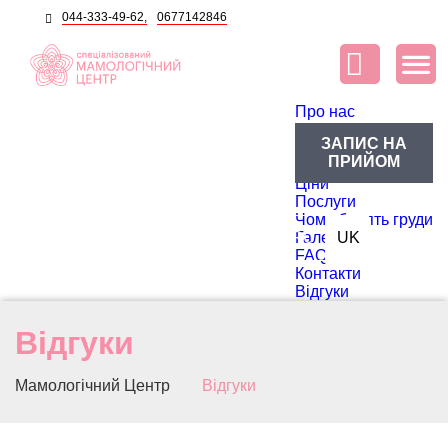
044-333-49-62,
0677142846
Про нас
Про центр
ЗАПИС НА
Блог
ПРИЙОМ
Лікарі
Ціни
Послуги
Чому болять груди
RU
Галерея
UK
FAQ
Контакти
Відгуки
Відгуки
Мамологічний Центр
Відгуки