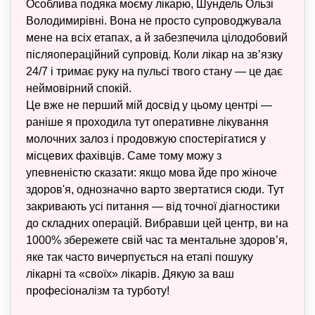
Особлива подяка моєму лікарю, Шундель Ользі
Володимирівні. Вона не просто супроводжувала
мене на всіх етапах, а й забезпечила цілодобовий
післяопераційний супровід. Коли лікар на зв’язку
24/7 і тримає руку на пульсі твого стану — це дає
неймовірний спокій.
Це вже не перший мій досвід у цьому центрі —
раніше я проходила тут оперативне лікування
молочних залоз і продовжую спостерігатися у
місцевих фахівців. Саме тому можу з
упевненістю сказати: якщо мова йде про жіноче
здоров'я, однозначно варто звертатися сюди. Тут
закривають усі питання — від точної діагностики
до складних операцій. Вибравши цей центр, ви на
1000% збережете свій час та ментальне здоров’я,
яке так часто вичерпується на етапі пошуку
лікарні та «своїх» лікарів. Дякую за ваш
професіоналізм та турботу!