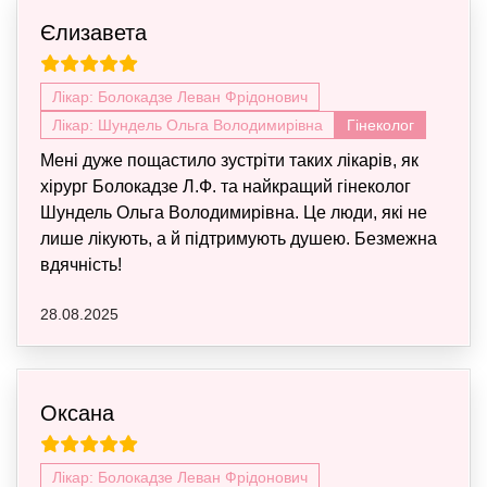
Єлизавета
Лікар: Болокадзе Леван Фрідонович
Лікар: Шундель Ольга Володимирівна
Гінеколог
Мені дуже пощастило зустріти таких лікарів, як
хірург Болокадзе Л.Ф. та найкращий гінеколог
Шундель Ольга Володимирівна. Це люди, які не
лише лікують, а й підтримують душею. Безмежна
вдячність!
28.08.2025
Оксана
Лікар: Болокадзе Леван Фрідонович