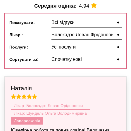
Середня оцінка:
4.94
Показувати:
Лікарі:
Послуги:
Сортувати за:
Наталія
Лікар: Болокадзе Леван Фрідонович
Лікар: Шундель Ольга Володимирівна
Лапароскопія
Ювелірна робота та повна довіра! Величезна