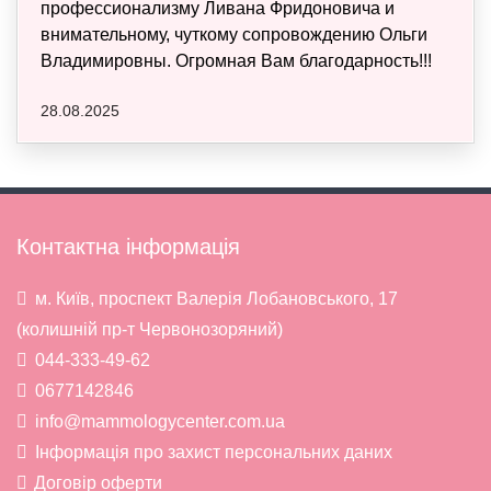
профессионализму Ливана Фридоновича и
внимательному, чуткому сопровождению Ольги
Владимировны. Огромная Вам благодарность!!!
28.08.2025
Контактна інформація
м. Київ, проспект Валерія Лобановського, 17
(колишній пр-т Червонозоряний)
044-333-49-62
0677142846
info@mammologycenter.com.ua
Інформація про захист персональних даних
Договір оферти