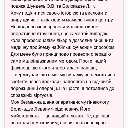
подяка Шундель О.В. та Болокадзе Л.Ф.
Хочу поділитися своєю історією та висловити
щиру вдячність фахівцям мамологічного центру.
Нещодавно мені провели малоінвазивне
оперативне втручання, і це саме той випадок,
коли професіоналізм лікарів дозволив вирішити
медичну проблему найбільш сучасним способом.
Для мене було принципово провести операцію
саме малоінвазивним методом. Проте інший
фахівець, до якого я зверталася раніше,
стверджував, що в моєму випадку це неможливо
зробити через проколи і наполягав на відкритій
порожнинній операції. На щастя, я потрапила до
справжніх віртуозів.
Моя безмежна шана оперативному гінекологу
Болокадзе Левану Фрідоновичу. Його
майстерність — це вищий пілотаж. Те, що інші
вважали неможливим, він виконав ювелірно.