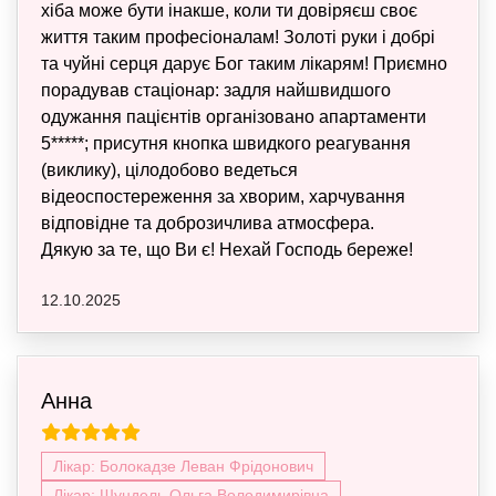
хіба може бути інакше, коли ти довіряєш своє
життя таким професіоналам! Золоті руки і добрі
та чуйні серця дарує Бог таким лікарям! Приємно
порадував стаціонар: задля найшвидшого
одужання пацієнтів організовано апартаменти
5*****; присутня кнопка швидкого реагування
(виклику), цілодобово ведеться
відеоспостереження за хворим, харчування
відповідне та доброзичлива атмосфера.
Дякую за те, що Ви є! Нехай Господь береже!
12.10.2025
Анна
Лікар: Болокадзе Леван Фрідонович
Лікар: Шундель Ольга Володимирівна