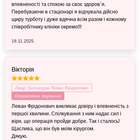
впевненості та спокою за своє здоров`я.
Перебуваючи в стаціонарі я відчувала дійсно
щиру турботу і дуже вдячна всім разом і кожному
співробітнику клініки окремо!!!
18.11.2025
Вікторія
Лікар: Болокадзе Леван Фрідонович
Оперативне лікування
Леван Фрідонович викликає довіру і впевненість з
першої хвилини. Спілкування з ним надає сил і
віри, що операція пройде добре. Так і сталось!
Щаслива, що він був моїм хірургом.
Дякую.