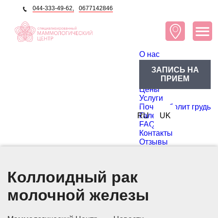
044-333-49-62,
0677142846
O нас
О центре
ЗАПИСЬ НА
Блог
ПРИЕМ
Доктора
Цены
Услуги
Почему болит грудь
RU
Галерея
UK
FAQ
Контакты
Отзывы
Коллоидный рак
молочной железы