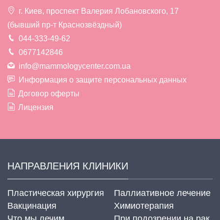
г. Киев, проспект Валерия Лобановского, 17
(бывший пр-т Краснозвёздный)
044-333-49-62
0677142846
info@mammologycenter.com.ua
Информация о защите персональных данных
Договор оферты
Лицензия
НАПРАВЛЕНИЯ КЛИНИКИ
Пластическая хирургия
Паллиативное лечение
Вакцинация
Химиотерапия
Что мы лечим
При подозрении на рак