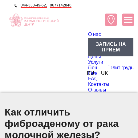
044-333-49-62,
0677142846
O нас
О центре
ЗАПИСЬ НА
Блог
ПРИЕМ
Доктора
Цены
Услуги
Почему болит грудь
RU
Галерея
UK
FAQ
Контакты
Отзывы
Как отличить
фиброаденому от рака
молочной железы?