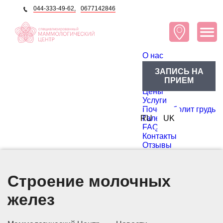
044-333-49-62,
0677142846
O нас
О центре
ЗАПИСЬ НА
Блог
ПРИЕМ
Доктора
Цены
Услуги
Почему болит грудь
RU
Галерея
UK
FAQ
Контакты
Отзывы
Строение молочных
желез