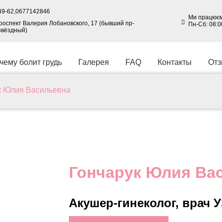
49-62,
0677142846
Ми працюєм
 проспект Валерия Лобановского, 17 (бывший пр-
Пн-Сб: 08:0
звёздный)
чему болит грудь
Галерея
FAQ
Контакты
От
к Юлия Васильевна
Гончарук Юлия Ва
Акушер-гинеколог, врач 