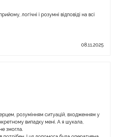
ийому, логічні і розумні відповіді на всі
08.11.2025
 серцем, розумінням ситуацій, входженням у
нкретному випадку мені. А я шукала,
не змогла.
ув потрібен. І ця допомога була оперативна,