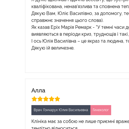
кваліфікована, ненав'язлива та сповнена тепл
Дякую Вам, Юліє Василівно, за допомогу, теп
справжнє значення цього слова).
Як казав Еріх Марія Ремарк - "У темні часи 
виявляються в періоди криз, труднощів і такі,
І ось Юлія Василівна – це якраз та людина, 
Дякую їй величезне.
Алла
Врач: Гончарук Юлия Васильевна
Гинеколог
Клініка має за собою не лише приємні вражен
тендітно відноситься.