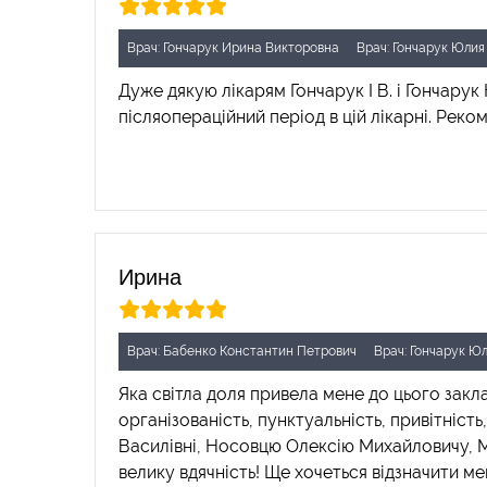
Врач: Гончарук Ирина Викторовна
Врач: Гончарук Юлия
Дуже дякую лікарям Гончарук І В. і Гончару
післяопераційний період в цій лікарні. Реко
Ирина
Врач: Бабенко Константин Петрович
Врач: Гончарук Ю
Яка світла доля привела мене до цього закла
організованість, пунктуальність, привітніст
Василівні, Носовцю Олексію Михайловичу, М
велику вдячність! Ще хочеться відзначити ме