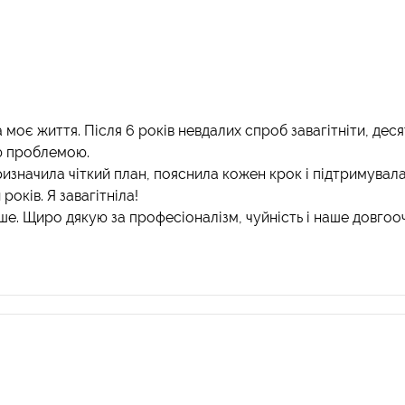
 моє життя. Після 6 років невдалих спроб завагітніти, десятк
ою проблемою.
ризначила чіткий план, пояснила кожен крок і підтримувала
років. Я завагітніла!
ше. Щиро дякую за професіоналізм, чуйність і наше довгоо