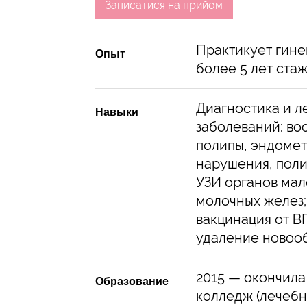
Записатися на прийом
Практикует гине
Опыт
более 5 лет стаж
Диагностика и л
Навыки
заболеваний: во
полипы, эндомет
нарушения, поли
УЗИ органов мал
молочных желез;
вакцинация от В
удаление новоо
2015 — окончил
Образование
колледж (лечебн