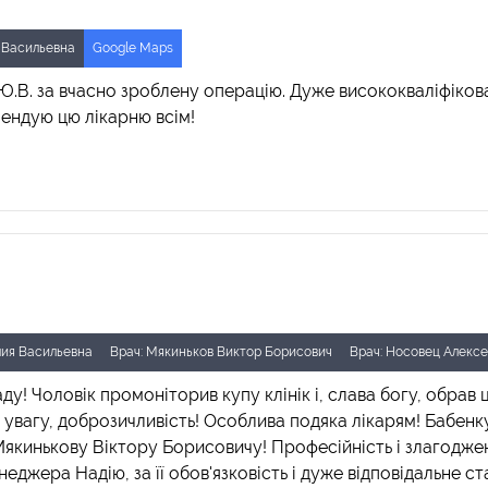
 Васильевна
Google Maps
к Ю.В. за вчасно зроблену операцію. Дуже висококваліфіков
мендую цю лікарню всім!
лия Васильевна
Врач: Мякиньков Виктор Борисович
Врач: Носовец Алекс
ду! Чоловік промоніторив купу клінік і, слава богу, обрав
ь, увагу, доброзичливість! Особлива подяка лікарям! Бабен
якинькову Віктору Борисовичу! Професійність і злагоджен
неджера Надію, за її обов'язковість і дуже відповідальне 