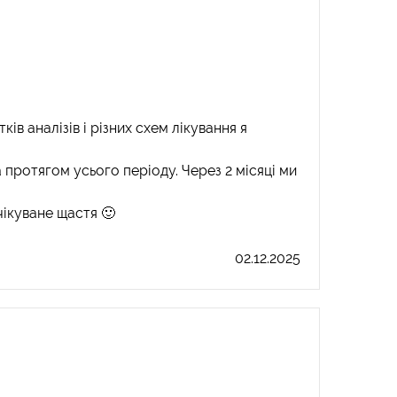
ів аналізів і різних схем лікування я
 протягом усього періоду. Через 2 місяці ми
чікуване щастя 🙂
02.12.2025