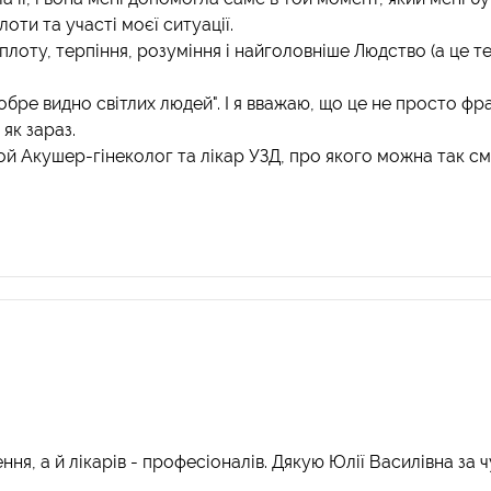
оти та участі моєї ситуації.
лоту, терпіння, розуміння і найголовніше Людство (а це те
добре видно світлих людей". І я вважаю, що це не просто фр
 як зараз.
той Акушер-гінеколог та лікар УЗД, про якого можна так см
ня, а й лікарів - професіоналів. Дякую Юлії Василівна за