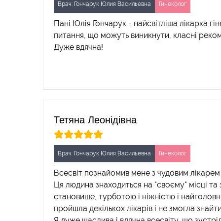
Врач: Гончарук Юлия Васильевна
Гинеколог
Пані Юлія Гончарук - найсвітліша лікарка гі
питання, що можуть виникнути, класні реком
Дуже вдячна!
Тетяна Леонідівна
Врач: Гончарук Юлия Васильевна
Гинеколог
Всесвіт познайомив мене з чудовим лікарем
Ця людина знаходиться на "своєму" місці та
становище, турботою і ніжністю і найголовн
пройшла декількох лікарів і не змогла знайти
Я дуже щаслива і вдячна всесвіту, що зустріл