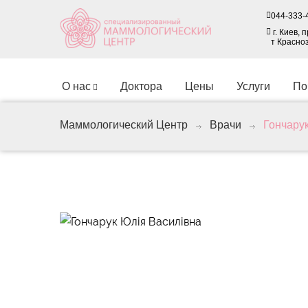
044-333-
г. Киев,
т Красно
O нас
Доктора
Цены
Услуги
По
Маммологический Центр
Врачи
Гончару