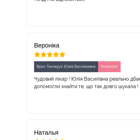
Вероніка
Врач: Гончарук Юлия Васильевна
Гинеколог
Чудовий лікар ! Юлія Василівна реально дба
допомогли знайти те, що так довго шукала !
Наталья