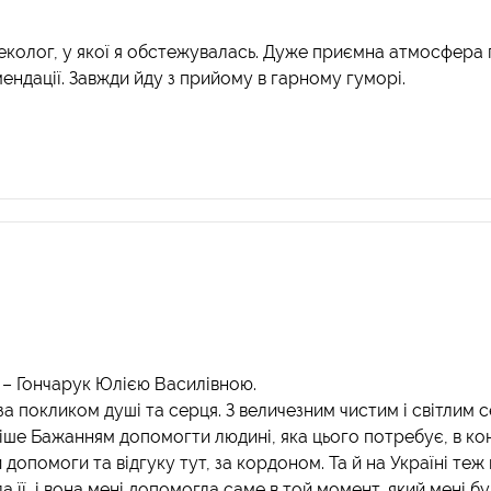
неколог, у якої я обстежувалась. Дуже приємна атмосфера пр
ендації. Завжди йду з прийому в гарному гуморі.
 – Гончарук Юлією Василівною.
 за покликом душі та серця. З величезним чистим і світлим
іше Бажанням допомогти людині, яка цього потребує, в ко
 допомоги та відгуку тут, за кордоном. Та й на Україні теж 
а її, і вона мені допомогла саме в той момент, який мені б