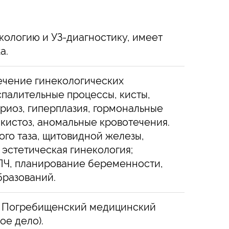
кологию и УЗ-диагностику, имеет
а.
ечение гинекологических
спалительные процессы, кисты,
риоз, гиперплазия, гормональные
кистоз, аномальные кровотечения.
ого таза, щитовидной железы,
 эстетическая гинекология;
ПЧ, планирование беременности,
бразований.
а Погребищенский медицинский
ое дело).