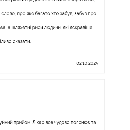
 слово, про яке багато хто забув, забув про
аза, а шляхетні риси людини, які яскравіше
іливо сказати.
02.10.2025
 чуйний прийом. Лікар все чудово пояснює та