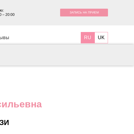
о:
ЗАПИСЬ НА ПРИЕМ
0 – 20:00
RU
UK
зывы
сильевна
УЗИ