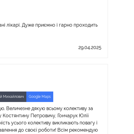
ані лікарі. Дуже приємно і гарно проходить
29.04.2025
ей Михайлович
Google Maps
 цю. Величезне дякую всьому колективу за
ку Костянтину Петровичу, Гончарук Юлії
ість усього колективу викликають повагу і
ставлення до своєї роботи! Всім рекомендую