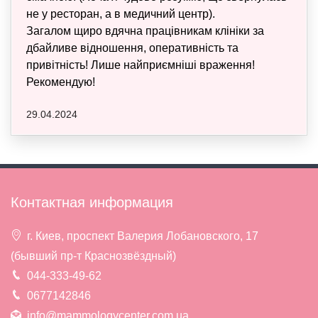
не у ресторан, а в медичний центр).
Загалом щиро вдячна працівникам клініки за
дбайливе відношення, оперативність та
привітність! Лише найприємніші враження!
Рекомендую!
29.04.2024
Контактная информация
г. Киев, проспект Валерия Лобановского, 17
(бывший пр-т Краснозвёздный)
044-333-49-62
0677142846
info@mammologycenter.com.ua