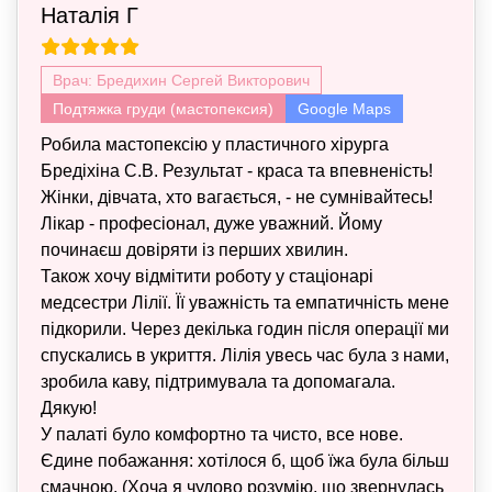
Наталія Г
Врач: Бредихин Сергей Викторович
Подтяжка груди (мастопексия)
Google Maps
Робила мастопексію у пластичного хірурга
Бредіхіна С.В. Результат - краса та впевненість!
Жінки, дівчата, хто вагається, - не сумнівайтесь!
Лікар - професіонал, дуже уважний. Йому
починаєш довіряти із перших хвилин.
Також хочу відмітити роботу у стаціонарі
медсестри Лілії. Її уважність та емпатичність мене
підкорили. Через декілька годин після операції ми
спускались в укриття. Лілія увесь час була з нами,
зробила каву, підтримувала та допомагала.
Дякую!
У палаті було комфортно та чисто, все нове.
Єдине побажання: хотілося б, щоб їжа була більш
смачною. (Хоча я чудово розумію, що звернулась